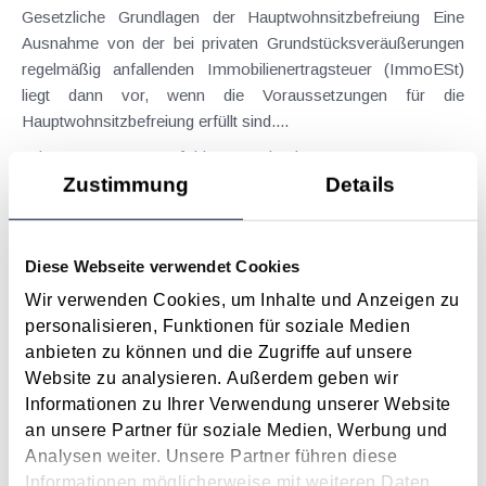
Gesetzliche Grundlagen der Hauptwohnsitzbefreiung Eine
Ausnahme von der bei privaten Grundstücksveräußerungen
regelmäßig anfallenden Immobilienertragsteuer (ImmoESt)
liegt dann vor, wenn die Voraussetzungen für die
Hauptwohnsitzbefreiung erfüllt sind....
Langtext
empfehlen
drucken
Zustimmung
Details
Tagesgelder auch bei eintägiger Reise ohne
Nächtigung
Diese Webseite verwendet Cookies
August 2026
Wir verwenden Cookies, um Inhalte und Anzeigen zu
Problemstellung und rechtlicher Hintergrund Tagesgelder
personalisieren, Funktionen für soziale Medien
sollen Verpflegungsmehraufwendungen ausgleichen, welche
anbieten zu können und die Zugriffe auf unsere
im Zuge von Dienstreisen (beruflich bedingten Reisen) durch
Website zu analysieren. Außerdem geben wir
die Unkenntnis über die lokale Gastronomie resultieren –
Informationen zu Ihrer Verwendung unserer Website
typischerweise stellt sich das Problem in der...
an unsere Partner für soziale Medien, Werbung und
Analysen weiter. Unsere Partner führen diese
Langtext
empfehlen
drucken
Informationen möglicherweise mit weiteren Daten