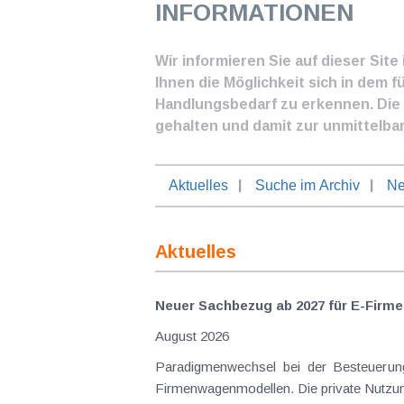
INFORMATIONEN
Wir informieren Sie auf dieser Sit
Ihnen die Möglichkeit sich in dem f
Handlungsbedarf zu erkennen. Die I
gehalten und damit zur unmittelba
Aktuelles
Suche im Archiv
Ne
Aktuelles
Neuer Sachbezug ab 2027 für E-Firme
August 2026
Paradigmenwechsel bei der Besteuerung von E-Dienstwagen Über Jahre hinweg galten reine 
Firmenwagenmodellen. Die private Nutzung