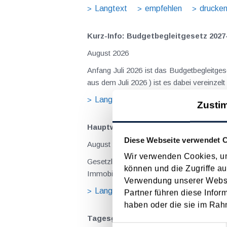
Langtext
empfehlen
drucke
Kurz-Info: Budgetbegleitgesetz 2027
August 2026
Anfang Juli 2026 ist das Budgetbegleitge
Langtext
empfehlen
drucke
Zusti
Hauptwohnsitz​­befreiung – Verfügu
Diese Webseite verwendet 
August 2026
Wir verwenden Cookies, um
Gesetzliche Grundlagen der Hauptwohnsitzbefreiung Eine Ausnahme von der bei privaten Grundstücksv
können und die Zugriffe au
Immobilienertragsteuer (ImmoESt) liegt da
Verwendung unserer Websit
Langtext
empfehlen
drucke
Partner führen diese Infor
haben oder die sie im Rah
Tagesgelder auch bei eintägiger Re