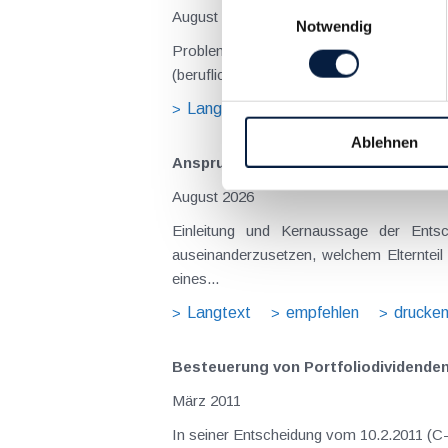
Einwilligungsauswahl
August 2026
Notwendig
Problemstellung und rechtlicher Hintergrund Tagesgelder sollen Verpflegungsmehraufwendungen ausgleichen, welche im Zuge v
(beruflich bedingten Reisen) durch die Unk
Langtext
empfehlen
drucke
Ablehnen
Anspruch auf Familienbeihilfe bei ge
August 2026
Einleitung und Kernaussage der Entscheidung Das Bundesfinanzgericht (GZ RV/7103366/2025 vom 10.02.2026) 
auseinanderzusetzen, welchem Elternteil 
eines...
Langtext
empfehlen
drucke
Besteuerung von Portfoliodividende
März 2011
In seiner Entscheidung vom 10.2.2011 (C-436/08 und C-437/08, Rs Haribo und Salinen) hat der EuGH zu mehreren strittigen Fragen im Zusammenhang