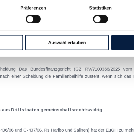
Präferenzen
Statistiken
on Dienstreisen
enntnis über die lokale Gastronomie resultieren – typischerweise stell
n
Auswahl erlauben
schiedenen Eltern
hatte sich mit der Frage
nach einer Scheidung die Familienbeihilfe zusteht, wenn sich das
n
n aus Drittstaaten gemeinschaftsrechtswidrig