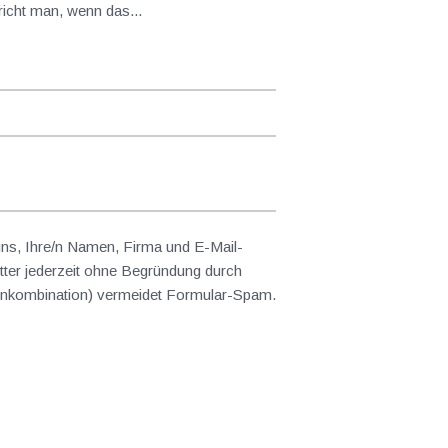
foliodividenden spricht man, wenn das...
 uns, Ihre/n Namen, Firma und E-Mail-
ter jederzeit ohne Begründung durch
abenkombination) vermeidet Formular-Spam.