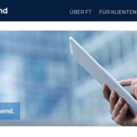
ÜBER FT
FÜR KLIENTEN
send.