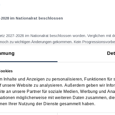
n
-2028 im Nationalrat beschlossen
setz 2027-2028 im Nationalrat beschlossen worden. Verglichen mit d
aus dem Juli 2026 ) ist es dabei vereinzelt noch zu wichtigen Ä
n
mmung
Det
ngsgewalt muss laut BFG in zeitlichem Zusammenhang mit d
Cookies
 Inhalte und Anzeigen zu personalisieren, Funktionen für 
eräußerungen regelmäßig anfallenden
f unsere Website zu analysieren. Außerdem geben wir Infor
nn vor, wenn die Voraussetzungen für die Hauptwohnsitzbefreiung erfü
e an unsere Partner für soziale Medien, Werbung und Ana
n
mationen möglicherweise mit weiteren Daten zusammen, die 
men Ihrer Nutzung der Dienste gesammelt haben.
ise ohne Nächtigung