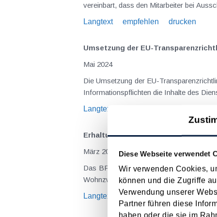
vereinbart, dass den Mitarbeiter bei Auss
Langtext
empfehlen
drucken
Umsetzung der EU-Transparenzrichtli
Mai 2024
Die Umsetzung der EU-Transparenzrichtlin
Informationspflichten die Inhalte des Dien
Langtext
empfehlen
drucken
Zusti
Erhaltungsaufwand nach Mieterauszug
März 2024
Diese Webseite verwendet 
Das BFG hatte sich (GZ RV/7104281/2018
Wir verwenden Cookies, um
Wohnzwecke vermietet wurde und entsprec
können und die Zugriffe au
Verwendung unserer Websit
Langtext
empfehlen
drucken
Partner führen diese Infor
haben oder die sie im Rah