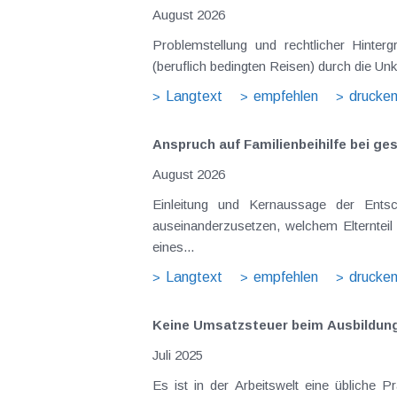
August 2026
Problemstellung und rechtlicher Hintergrund Tagesgelder sollen Verpflegungsmehraufwendungen ausgleichen, welche im Zuge v
(beruflich bedingten Reisen) durch die Unk
Langtext
empfehlen
drucke
Anspruch auf Familienbeihilfe bei ge
August 2026
Einleitung und Kernaussage der Entscheidung Das Bundesfinanzgericht (GZ RV/7103366/2025 vom 10.02.2026) 
auseinanderzusetzen, welchem Elternteil 
eines...
Langtext
empfehlen
drucke
Keine Umsatzsteuer beim Ausbildun
Juli 2025
Es ist in der Arbeitswelt eine übliche 