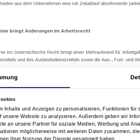
cheiden aus dem Unternehmen eine mit Zeitablauf abnehmende (anteili
nie bringt Änderungen im Arbeitsrecht
ie ins österreichische Recht bringt einen Mehraufwand für Arbeitge
stzettels und des Auslandsdienstzettels sowie die Aus-, Fort- und Wei
mmung
Det
 ist steuerlich nicht absetzbar
Cookies
 vom 27.11.2023) mit einem Sachverhalt auseinanderzusetzen, in 
 Inhalte und Anzeigen zu personalisieren, Funktionen für 
hend Einkünfte aus Vermietung und Verpachtung erzielt wurden. Nac
f unsere Website zu analysieren. Außerdem geben wir Infor
e an unsere Partner für soziale Medien, Werbung und Ana
mationen möglicherweise mit weiteren Daten zusammen, die 
men Ihrer Nutzung der Dienste gesammelt haben.