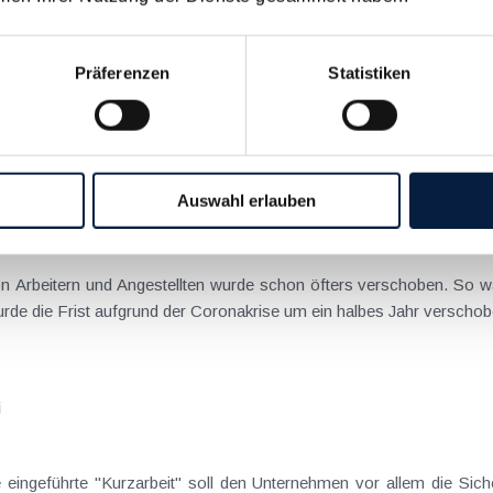
nternes Hinweisgebersystem schützt bei der Aufdeckung von
Präferenzen
Statistiken
ie Meldung von Missständen durch einen Hinweisgeber (Whistleblow
er Whistleblowing-Richtline (EU 2019/1937) wurde von der EU der rech
Auswahl erlauben
on Arbeitern und Angestellten ab Oktober
n Arbeitern und Angestellten wurde schon öfters verschoben. So wa
rde die Frist aufgrund der Coronakrise um ein halbes Jahr verschobe
i
ingeführte "Kurzarbeit" soll den Unternehmen vor allem die Sich