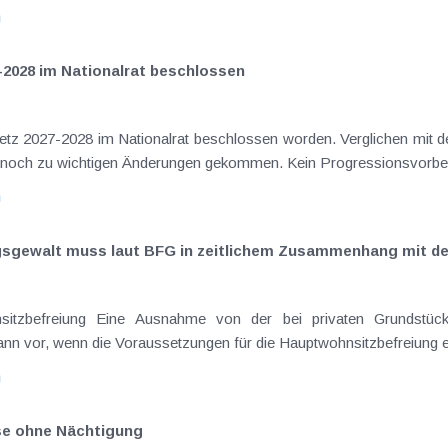
n
-2028 im Nationalrat beschlossen
setz 2027-2028 im Nationalrat beschlossen worden. Verglichen mit d
aus dem Juli 2026 ) ist es dabei vereinzelt noch zu wichtigen Ä
n
ngsgewalt muss laut BFG in zeitlichem Zusammenhang mit d
eräußerungen regelmäßig anfallenden
nn vor, wenn die Voraussetzungen für die Hauptwohnsitzbefreiung erfü
n
ise ohne Nächtigung