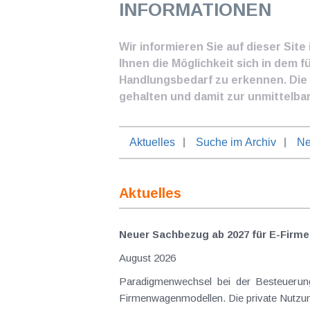
INFORMATIONEN
Wir informieren Sie auf dieser Sit
Ihnen die Möglichkeit sich in dem f
Handlungsbedarf zu erkennen. Die I
gehalten und damit zur unmittelba
Aktuelles
Suche im Archiv
Ne
Aktuelles
Neuer Sachbezug ab 2027 für E-Firme
August 2026
Paradigmenwechsel bei der Besteuerung von E-Dienstwagen Über Jahre hinweg galten reine 
Firmenwagenmodellen. Die private Nutzung