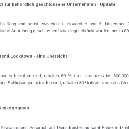
z für behördlich geschlossene Unternehmen - Update
hließung und somit zwischen 1. November und 6. Dezember 202
atliche Anordnung geschlossen bzw. eingeschränkt wurden, bis zu 8
end Lockdown - eine Übersicht
troffen sind, erhalten 80 % ihres Umsatzes bis 800.000 Euro ersetzt Die wicht
chen Schließungen betroffen sind, erhalten 80 % ihres Umsatzes (Ve
 Risikogruppen
ruppen Anspruch auf Dienstfreistellung samt Entgeltfortzahlung haben. Besonderes