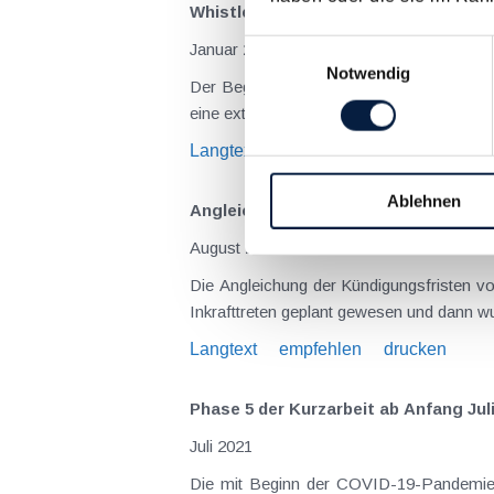
Whistleblowing - verpflichtendes i
Einwilligungsauswahl
Januar 2024
Notwendig
Der Begriff Whistleblowing bezeichnet d
eine externe Stelle (z.B. Behörde). Mit d
Langtext
empfehlen
drucken
Ablehnen
Angleichung der Kündigungsfristen v
August 2021
Die Angleichung der Kündigungsfristen vo
Inkrafttreten geplant gewesen und dann wu
Langtext
empfehlen
drucken
Phase 5 der Kurzarbeit ab Anfang Jul
Juli 2021
Die mit Beginn der COVID-19-Pandemie e