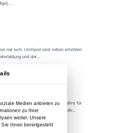
ge)...
ber mit sich. Umfasst sind neben erhöhten
terbildung und der...
ails
dem eine Wohnung über rund 20 Jahre für
soziale Medien anbieten zu
h Auszug des letzten Mieters (Ende...
mationen zu Ihrer
lysen weiter. Unsere
Sie ihnen bereitgestellt