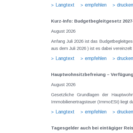
Langtext
empfehlen
drucke
Kurz-Info: Budgetbegleitgesetz 2027
August 2026
Anfang Juli 2026 ist das Budgetbegleitge
Langtext
empfehlen
drucke
Hauptwohnsitz​­befreiung – Verfügu
August 2026
Gesetzliche Grundlagen der Hauptwohnsitzbefreiung Eine Ausnahme von der bei privaten Grundstücksv
Immobilienertragsteuer (ImmoESt) liegt da
Langtext
empfehlen
drucke
Tagesgelder auch bei eintägiger Re