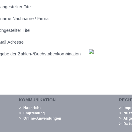
angestellter Titel
rname Nachname / Firma
hgestellter Titel
ail Adresse
gabe der Zahlen-/Buchstabenkombination
KOMMUNIKATION
RECH
Nachricht
Imp
Empfehlung
Nut
Online-Anwendungen
Allg
Date