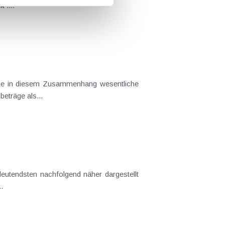
age der Fremdüblichkeit ....
ffene Siebentelbeträge als...
..