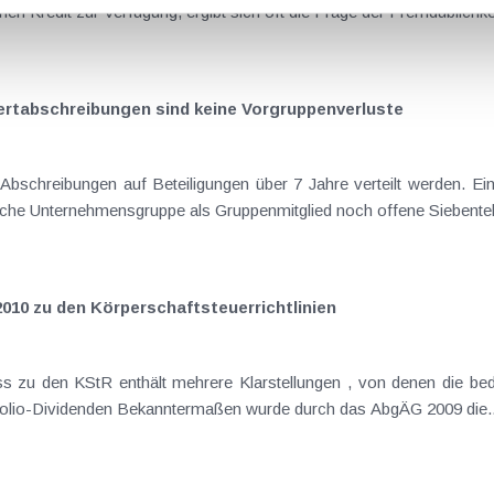
Gesellschafter Geld und stellt ihm somit einen Kredit zur Verfügung, ergibt sich oft die Fr
ertabschreibungen sind keine Vorgruppenverluste
Frage ist, ob bei Aufnahme in eine steuerliche Unternehmensgruppe als Gruppenmitglied noch o
010 zu den Körperschaftsteuerrichtlinien
ungen , von denen die bedeutendsten nachfolgend näher dargestellt
werden: Steuerfreiheit von EU/EWR-Portfolio-Dividenden Bekanntermaßen wurde durch das AbgÄG 2009 die.