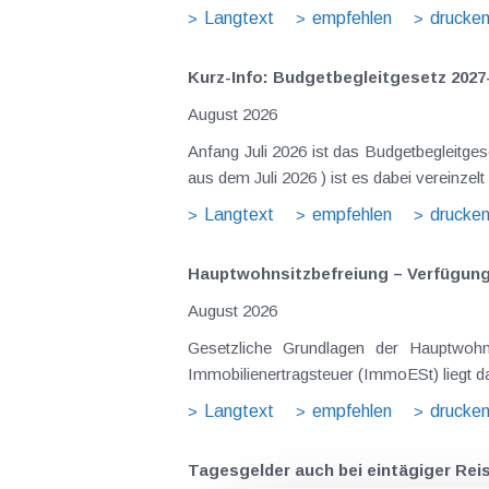
Langtext
empfehlen
drucke
Kurz-Info: Budgetbegleitgesetz 2027
August 2026
Anfang Juli 2026 ist das Budgetbegleitge
Langtext
empfehlen
drucke
Hauptwohnsitz​­befreiung – Verfügu
August 2026
Gesetzliche Grundlagen der Hauptwohnsitzbefreiung Eine Ausnahme von der bei privaten Grundstücksv
Immobilienertragsteuer (ImmoESt) liegt da
Langtext
empfehlen
drucke
Tagesgelder auch bei eintägiger Re