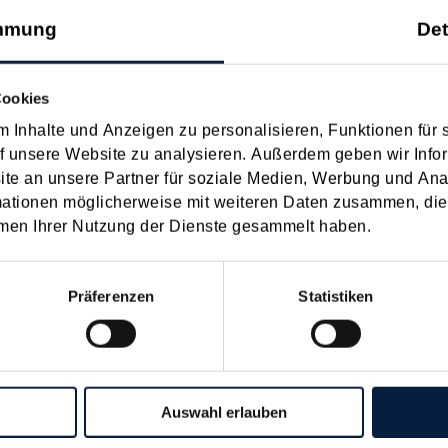
mmung
Det
on Dienstreisen
enntnis über die lokale Gastronomie resultieren – typischerweise stell
Cookies
n
 Inhalte und Anzeigen zu personalisieren, Funktionen für 
f unsere Website zu analysieren. Außerdem geben wir Infor
schiedenen Eltern
e an unsere Partner für soziale Medien, Werbung und Ana
mationen möglicherweise mit weiteren Daten zusammen, die 
men Ihrer Nutzung der Dienste gesammelt haben.
hatte sich mit der Frage
nach einer Scheidung die Familienbeihilfe zusteht, wenn sich das
Präferenzen
Statistiken
n
hafter-Verrechnungskonto
Auswahl erlauben