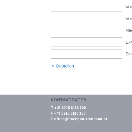
Vor
Vo
Nac
E-M
Ein
KONTAKTDATEN
T +43 6215 6116 100
F +43 6215 6116 160
E
office@flachgau-treuhand.at