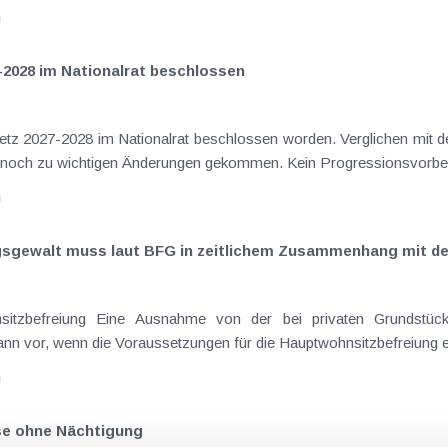
n
-2028 im Nationalrat beschlossen
setz 2027-2028 im Nationalrat beschlossen worden. Verglichen mit d
aus dem Juli 2026 ) ist es dabei vereinzelt noch zu wichtigen Ä
n
ngsgewalt muss laut BFG in zeitlichem Zusammenhang mit d
eräußerungen regelmäßig anfallenden
nn vor, wenn die Voraussetzungen für die Hauptwohnsitzbefreiung erfü
n
ise ohne Nächtigung