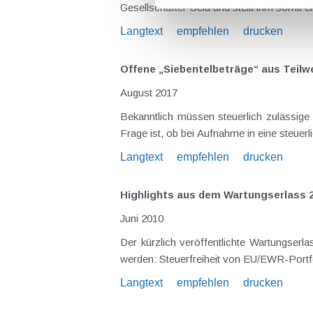
Langtext
empfehlen
drucken
Offene „Siebentelbeträge“ aus Teilw
August 2017
Bekanntlich müssen steuerlich zulässige Abschreibungen auf Beteiligungen über 7 Jahre verteilt werden. Eine in diesem Zusammenhang wesentliche
Langtext
empfehlen
drucken
Highlights aus dem Wartungserlass 2
Juni 2010
Der kürzlich veröffentlichte Wartungserlass zu den KStR enthält mehrere Klarstell
Langtext
empfehlen
drucken