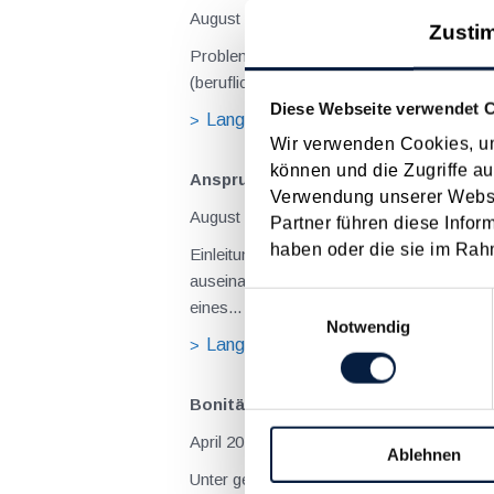
August 2026
Zusti
Problemstellung und rechtlicher Hintergrund Tagesgelder sollen Verpflegungsmehraufwendungen ausgleichen, welche im Zuge v
(beruflich bedingten Reisen) durch die Unk
Diese Webseite verwendet 
Langtext
empfehlen
drucke
Wir verwenden Cookies, um
können und die Zugriffe au
Anspruch auf Familienbeihilfe bei ge
Verwendung unserer Websit
August 2026
Partner führen diese Infor
haben oder die sie im Rah
Einleitung und Kernaussage der Entscheidung Das Bundesfinanzgericht (GZ RV/7103366/2025 vom 10.02.2026) 
auseinanderzusetzen, welchem Elternteil 
Einwilligungsauswahl
eines...
Notwendig
Langtext
empfehlen
drucke
Bonitätsprüfung bei einem Gesellsc
April 2019
Ablehnen
Unter genauer Beobachtung bei etlichen Betriebsprüfungen von GmbHs steht das Gesellschafterverrechnungskonto . Überlässt nämlich die GmbH dem