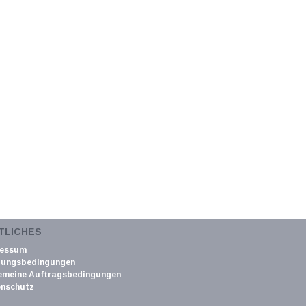
TLICHES
ressum
zungsbedingungen
emeine Auftragsbedingungen
nschutz