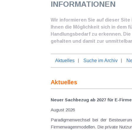
INFORMATIONEN
Wir informieren Sie auf dieser Sit
Ihnen die Möglichkeit sich in dem f
Handlungsbedarf zu erkennen. Die I
gehalten und damit zur unmittelba
Aktuelles
Suche im Archiv
Ne
Aktuelles
Neuer Sachbezug ab 2027 für E-Firme
August 2026
Paradigmenwechsel bei der Besteuerung von E-Dienstwagen Über Jahre hinweg galten reine 
Firmenwagenmodellen. Die private Nutzung