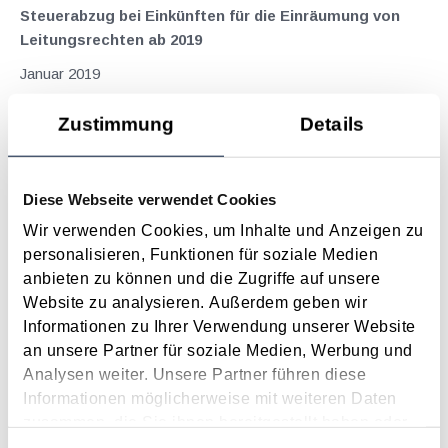
Steuerabzug bei Einkünften für die Einräumung von
Leitungsrechten ab 2019
Januar 2019
Für Grundstückseigentümer oder -bewirtschafter, die von
Zustimmung
Details
Infrastrukturbetreibern (aus den Bereichen Strom, Gas, Erdöl
oder Fernwärme) für die Benützung des Grundstücks ein
Entgelt (" Leitungsentschädigung ") erhalten , ergeben sich
Diese Webseite verwendet Cookies
ab...
Wir verwenden Cookies, um Inhalte und Anzeigen zu
Langtext
empfehlen
drucken
personalisieren, Funktionen für soziale Medien
anbieten zu können und die Zugriffe auf unsere
Doch noch Erleichterungen bei der
Website zu analysieren. Außerdem geben wir
Registrierkassenpflicht
Informationen zu Ihrer Verwendung unserer Website
Juli 2016
an unsere Partner für soziale Medien, Werbung und
Analysen weiter. Unsere Partner führen diese
Der VfGH konnte in der durchaus umstrittenen
Informationen möglicherweise mit weiteren Daten
Registrierkassenpflicht keine Verfassungswidrigkeit erkennen
zusammen, die Sie ihnen bereitgestellt haben oder
(siehe auch KI 04/16). Nun ist es erfreulicherweise durch den
die sie im Rahmen Ihrer Nutzung der Dienste