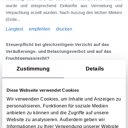
wurde und entsprechend Einkünfte aus Vermietung und
Verpachtung erzielt wurden. Nach Auszug des letzten Mieters
(Ende...
Langtext
empfehlen
drucken
Steuerpflicht bei gleichzeitigem Verzicht auf das
Veräußerungs- und Belastungsverbot und auf das
Fruchtgenussrecht?
August 2022
Zustimmung
Details
Einer Steuerpflichtigen war auf einer Liegenschaft sowohl ein
Fruchtgenussrecht als auch ein Veräußerungs- und
Diese Webseite verwendet Cookies
Belastungsverbot eingeräumt worden. Nachdem sie
vertraglich auf beide Rechte verzichtet hatte, erhielt sie eine
Wir verwenden Cookies, um Inhalte und Anzeigen zu
Pauschalsumme von 500.000 €. Der VwGH musste...
personalisieren, Funktionen für soziale Medien
anbieten zu können und die Zugriffe auf unsere
Langtext
empfehlen
drucken
Website zu analysieren. Außerdem geben wir
Informationen zu Ihrer Verwendung unserer Website