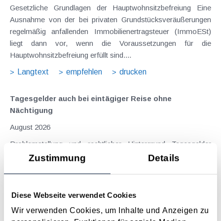
Gesetzliche Grundlagen der Hauptwohnsitzbefreiung Eine
Ausnahme von der bei privaten Grundstücksveräußerungen
regelmäßig anfallenden Immobilienertragsteuer (ImmoESt)
liegt dann vor, wenn die Voraussetzungen für die
Hauptwohnsitzbefreiung erfüllt sind....
Langtext
empfehlen
drucken
Tagesgelder auch bei eintägiger Reise ohne
Nächtigung
August 2026
Problemstellung und rechtlicher Hintergrund Tagesgelder
sollen Verpflegungsmehraufwendungen ausgleichen, welche
Zustimmung
Details
im Zuge von Dienstreisen (beruflich bedingten Reisen) durch
die Unkenntnis über die lokale Gastronomie resultieren –
typischerweise stellt sich das Problem in der...
Diese Webseite verwendet Cookies
Langtext
empfehlen
drucken
Wir verwenden Cookies, um Inhalte und Anzeigen zu