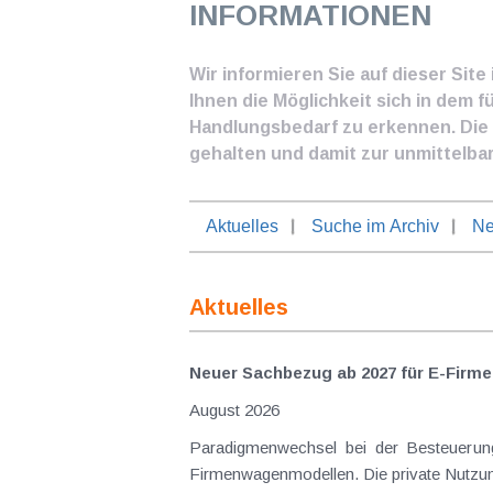
INFORMATIONEN
Wir informieren Sie auf dieser Sit
Ihnen die Möglichkeit sich in dem f
Handlungsbedarf zu erkennen. Die I
gehalten und damit zur unmittelba
Aktuelles
Suche im Archiv
Ne
Aktuelles
Neuer Sachbezug ab 2027 für E-Firme
August 2026
Paradigmenwechsel bei der Besteuerung von E-Dienstwagen Über Jahre hinweg galten reine 
Firmenwagenmodellen. Die private Nutzung