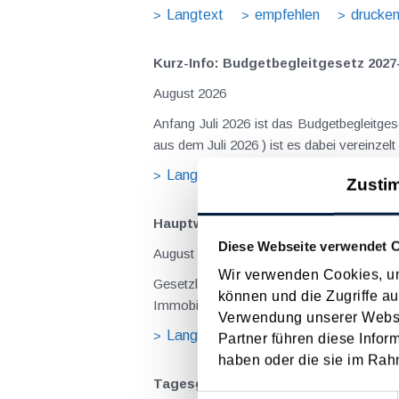
Langtext
empfehlen
drucke
Kurz-Info: Budgetbegleitgesetz 2027
August 2026
Anfang Juli 2026 ist das Budgetbegleitge
Langtext
empfehlen
drucke
Zusti
Hauptwohnsitz​­befreiung – Verfügu
Diese Webseite verwendet 
August 2026
Wir verwenden Cookies, um
Gesetzliche Grundlagen der Hauptwohnsitzbefreiung Eine Ausnahme von der bei privaten Grundstücksv
können und die Zugriffe au
Immobilienertragsteuer (ImmoESt) liegt da
Verwendung unserer Websit
Langtext
empfehlen
drucke
Partner führen diese Infor
haben oder die sie im Rah
Tagesgelder auch bei eintägiger Re