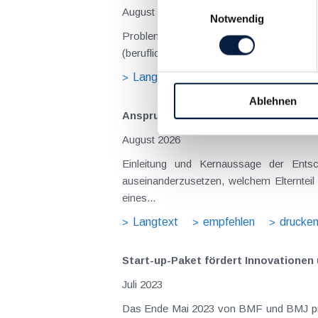
Einwilligungsauswahl
August 2026
Notwendig
Problemstellung und rechtlicher Hintergrund Tagesgelder sollen Verpflegungsmehraufwendungen ausgleichen, welche im Zuge v
(beruflich bedingten Reisen) durch die Unk
Langtext
empfehlen
drucke
Ablehnen
Anspruch auf Familienbeihilfe bei ge
August 2026
Einleitung und Kernaussage der Entscheidung Das Bundesfinanzgericht (GZ RV/7103366/2025 vom 10.02.2026) 
auseinanderzusetzen, welchem Elternteil 
eines...
Langtext
empfehlen
drucke
Start-up-Paket fördert Innovationen
Juli 2023
Das Ende Mai 2023 von BMF und BMJ präsen