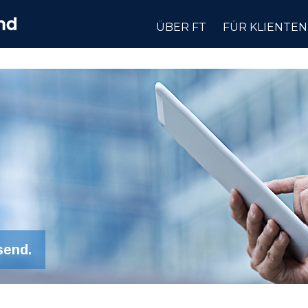
ÜBER FT
FÜR KLIENTEN
send.