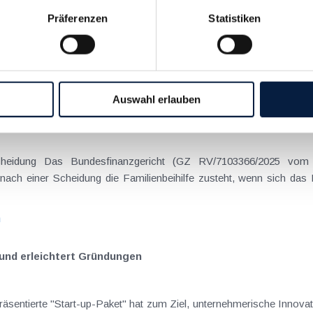
Präferenzen
Statistiken
on Dienstreisen
enntnis über die lokale Gastronomie resultieren – typischerweise stell
n
Auswahl erlauben
schiedenen Eltern
hatte sich mit der Frage
nach einer Scheidung die Familienbeihilfe zusteht, wenn sich das
n
 und erleichtert Gründungen
tierte "Start-up-Paket" hat zum Ziel, unternehmerische Innovatio