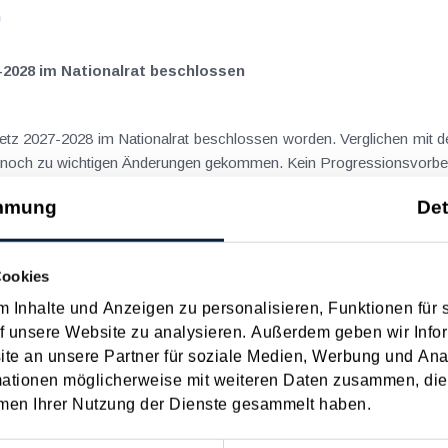
n
-2028 im Nationalrat beschlossen
setz 2027-2028 im Nationalrat beschlossen worden. Verglichen mit d
aus dem Juli 2026 ) ist es dabei vereinzelt noch zu wichtigen Ä
n
mmung
Det
ngsgewalt muss laut BFG in zeitlichem Zusammenhang mit d
Cookies
 Inhalte und Anzeigen zu personalisieren, Funktionen für 
eräußerungen regelmäßig anfallenden
f unsere Website zu analysieren. Außerdem geben wir Infor
nn vor, wenn die Voraussetzungen für die Hauptwohnsitzbefreiung erfü
e an unsere Partner für soziale Medien, Werbung und Ana
n
mationen möglicherweise mit weiteren Daten zusammen, die 
men Ihrer Nutzung der Dienste gesammelt haben.
ise ohne Nächtigung