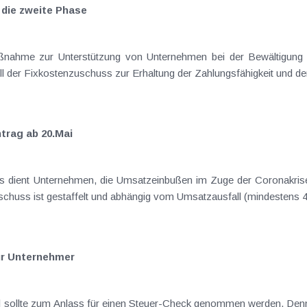
 die zweite Phase
ßnahme zur Unterstützung von Unternehmen bei der Bewältigung d
l der Fixkostenzuschuss zur Erhaltung der Zahlungsfähigkeit und de
trag ab 20.Mai
 dient Unternehmen, die Umsatzeinbußen im Zuge der Coronakrise e
n. Der Fixkostenzuschuss ist gestaffelt und abhängig vom Umsatzausfall (mindeste
ür Unternehmer
mmen werden. Denn es finden sich regelmäßig Möglichkeiten,