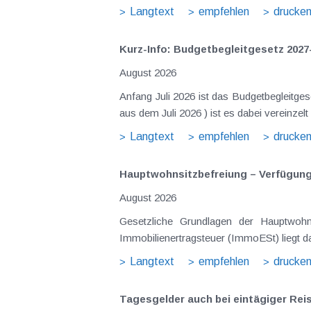
Langtext
empfehlen
drucke
Kurz-Info: Budgetbegleitgesetz 2027
August 2026
Anfang Juli 2026 ist das Budgetbegleitge
Langtext
empfehlen
drucke
Hauptwohnsitz​­befreiung – Verfügu
August 2026
Gesetzliche Grundlagen der Hauptwohnsitzbefreiung Eine Ausnahme von der bei privaten Grundstücksv
Immobilienertragsteuer (ImmoESt) liegt da
Langtext
empfehlen
drucke
Tagesgelder auch bei eintägiger Re