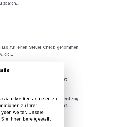
 sparen...
Anlass für einen Steuer-Check genommen
 die...
ails
hörigen aufgenommen worden ist
2017 vom 15.3.2024), ob im Zusammenhang
soziale Medien anbieten zu
n auch dann abzugsfähig sind, wenn...
mationen zu Ihrer
lysen weiter. Unsere
Sie ihnen bereitgestellt