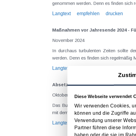
genommen werden. Denn es finden sich re
Langtext
empfehlen
drucken
Maßnahmen vor Jahresende 2024 - F
November 2024
In durchaus turbulenten Zeiten sollte
werden. Denn es finden sich regelmäßig M
Langtext
empfehlen
drucken
Zusti
Absetzbarkeit von Fremdkapitalzins
Oktober 2024
Diese Webseite verwendet 
Das Bundesfinanzgericht (BFG) hatte si
Wir verwenden Cookies, um
mit dem kreditfinanzierten Kauf einer an
können und die Zugriffe au
Verwendung unserer Websit
Langtext
empfehlen
drucken
Partner führen diese Infor
haben oder die sie im Rah