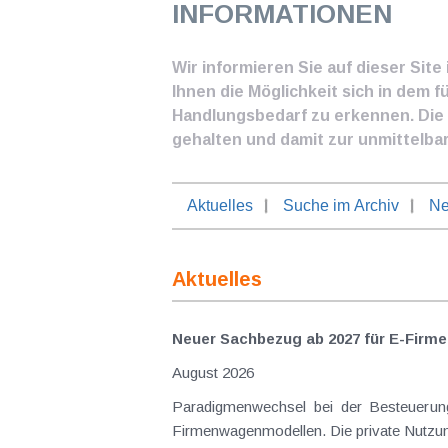
INFORMATIONEN
Wir informieren Sie auf dieser Sit
Ihnen die Möglichkeit sich in dem f
Handlungsbedarf zu erkennen. Die I
gehalten und damit zur unmittelba
Aktuelles
Suche im Archiv
Ne
Aktuelles
Neuer Sachbezug ab 2027 für E-Firme
August 2026
Paradigmenwechsel bei der Besteuerung von E-Dienstwagen Über Jahre hinweg galten reine 
Firmenwagenmodellen. Die private Nutzung