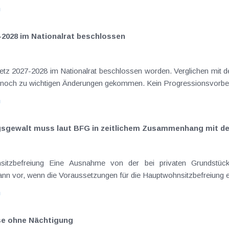
n
-2028 im Nationalrat beschlossen
setz 2027-2028 im Nationalrat beschlossen worden. Verglichen mit d
aus dem Juli 2026 ) ist es dabei vereinzelt noch zu wichtigen Ä
n
ngsgewalt muss laut BFG in zeitlichem Zusammenhang mit d
eräußerungen regelmäßig anfallenden
nn vor, wenn die Voraussetzungen für die Hauptwohnsitzbefreiung erfü
n
ise ohne Nächtigung