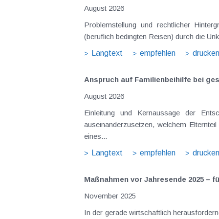
August 2026
Problemstellung und rechtlicher Hintergrund Tagesgelder sollen Verpflegungsmehraufwendungen ausgleichen, welche im Zuge v
(beruflich bedingten Reisen) durch die Unk
Langtext
empfehlen
drucke
Anspruch auf Familienbeihilfe bei ge
August 2026
Einleitung und Kernaussage der Entscheidung Das Bundesfinanzgericht (GZ RV/7103366/2025 vom 10.02.2026) 
auseinanderzusetzen, welchem Elternteil 
eines...
Langtext
empfehlen
drucke
Maßnahmen vor Jahresende 2025 – f
November 2025
In der gerade wirtschaftlich herausforde