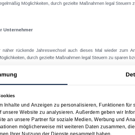
gelmäßig Möglichkeiten, durch gezielte Maßnahmen legal Steuern zu
ür Unternehmer
 der näher rückende Jahreswechsel auch dieses Mal wieder zum 
öglichkeiten, durch gezielte Maßnahmen legal Steuern zu sparen bzw.
mmung
Det
en bei Vermietung, wenn der Kredit von einem Familienange
Cookies
ch unlängst mit der Frage auseinanderzusetzen (GZ RV/7102072/
 Inhalte und Anzeigen zu personalisieren, Funktionen für 
schließend vermieteten Immobilie anfallende Fremdfinanzierungskoste
f unsere Website zu analysieren. Außerdem geben wir Infor
e an unsere Partner für soziale Medien, Werbung und Ana
mationen möglicherweise mit weiteren Daten zusammen, die 
men Ihrer Nutzung der Dienste gesammelt haben.