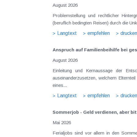
August 2026
Problemstellung und rechtlicher Hintergrund Tagesgelder sollen Verpflegungsmehraufwendungen ausgleichen, welche im Zuge v
(beruflich bedingten Reisen) durch die Unk
Langtext
empfehlen
drucke
Anspruch auf Familienbeihilfe bei ge
August 2026
Einleitung und Kernaussage der Entscheidung Das Bundesfinanzgericht (GZ RV/7103366/2025 vom 10.02.2026) 
auseinanderzusetzen, welchem Elternteil 
eines...
Langtext
empfehlen
drucke
Sommerjob - Geld verdienen, aber bit
Mai 2026
Ferialjobs sind vor allem in den Somme