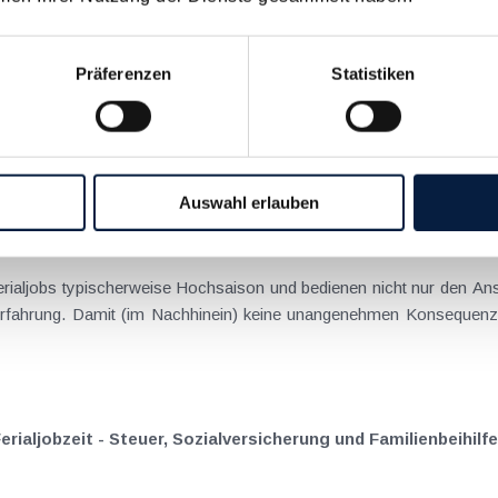
zialversicherung und Familienbeihilfe sollten nicht untersc
Präferenzen
Statistiken
OVID-19 und die generell hohe Nachfrage nach Arbeitskräften 
rmonaten haben Ferialjobs Hochsaison und bedienen nicht nur de
Auswahl erlauben
, Sozialversicherung und Familienbeihilfe sind zu beachten
aljobs typischerweise Hochsaison und bedienen nicht nur den An
ahrung. Damit (im Nachhinein) keine unangenehmen Konsequenzen e
Ferialjobzeit - Steuer, Sozialversicherung und Familienbeihi