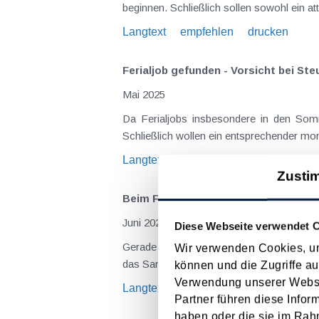
beginnen. Schließlich sollen sowohl ein at
Langtext
empfehlen
drucken
Ferialjob gefunden - V
Mai 2025
Da Ferialjobs insbesondere in den Somm
Schließlich wollen ein entsprechender mon
Langtext
empfehlen
drucken
Zusti
Beim Ferialjob müssen auch Steuern,
Juni 2024
Diese Webseite verwendet 
Gerade in den Sommermonaten haben Fer
Wir verwenden Cookies, um
das Sammeln von Praxiserfahrung. Damit (
können und die Zugriffe au
Verwendung unserer Websit
Langtext
empfehlen
drucken
Partner führen diese Infor
haben oder die sie im Rah