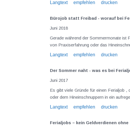
Langtext
empfehlen
drucken
Bürojob statt Freibad - worauf bei Fe
Juni 2018
Gerade während der Sommermonate ist Ferialjobzeit. Oftmals ist es der monetäre Anreiz, im Sommer arbeiten zu gehen; genauso gelten das Sammeln
von Praxiserfahrung ode
Langtext
empfehlen
drucken
Der Sommer naht - was es bei Ferialj
Juni 2017
Es gibt viele Gründe für einen Ferialjob , der besonders oft während der Sommermonate absolviert wird. Neben dem Sammeln von Praxiserfahrungen
oder dem Hineinschnuppern in ein aufregen
Langtext
empfehlen
drucken
Ferialjobs – kein Geldverdienen ohne