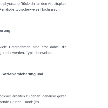
e physische Rückkehr an den Arbeitsplatz
erialjobs typischerweise Hochsaison...
herung
üroräumlichkeiten nach und nach wieder zu beziehen und müssen dabei Abstands- und Hygienevorschriften gerecht werden. Typischerweise...
, Sozialversicherung und
schlaggebende Gründe. Damit (im...