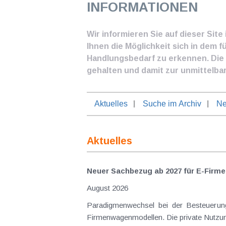
INFORMATIONEN
Wir informieren Sie auf dieser Sit
Ihnen die Möglichkeit sich in dem f
Handlungsbedarf zu erkennen. Die I
gehalten und damit zur unmittelba
Aktuelles
Suche im Archiv
Ne
Aktuelles
Neuer Sachbezug ab 2027 für E-Firme
August 2026
Paradigmenwechsel bei der Besteuerung von E-Dienstwagen Über Jahre hinweg galten reine 
Firmenwagenmodellen. Die private Nutzung