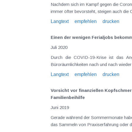
Nachdem sich im Kampf gegen die Corona-
immer öfter bevorsteht, steigen auch die
Langtext
empfehlen
drucken
Einen der wenigen Ferialjobs bekomm
Juli 2020
Durch die COVID-19-Krise ist das Angebot an Ferialjobs im Sommer 2020 deutlich eingeschränkt. Viele Unternehmen sind erst dabei, die
Langtext
empfehlen
drucken
Vorsicht vor finanziellen Kopfschme
Familienbeihilfe
Juni 2019
Gerade während der Sommermonate haben Ferialjobs Hochsaison. Oftmals ist es der finanzielle Anreiz, im Sommer arbeiten zu gehen; genauso gelten
das Samm