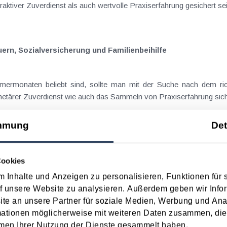
traktiver Zuverdienst als auch wertvolle Praxiserfahrung gesichert se
orsicht bei Steuern, Sozialversicherung und Familienbeihilfe
ermonaten beliebt sind, sollte man mit der Suche nach dem rich
etärer Zuverdienst wie auch das Sammeln von Praxiserfahrung sicher
mmung
Det
 Sozialversicherung und Familienbeihilfe beachtet werden
Cookies
ialjobs Hochsaison und bedienen nicht nur den Ansporn nach ein
 Inhalte und Anzeigen zu personalisieren, Funktionen für 
im Nachhinein) keine unangenehmen Konsequenzen eintreten, sollten
f unsere Website zu analysieren. Außerdem geben wir Infor
e an unsere Partner für soziale Medien, Werbung und Ana
mationen möglicherweise mit weiteren Daten zusammen, die 
men Ihrer Nutzung der Dienste gesammelt haben.