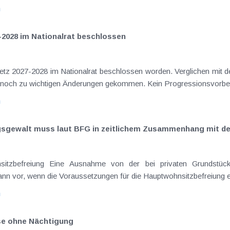
n
-2028 im Nationalrat beschlossen
setz 2027-2028 im Nationalrat beschlossen worden. Verglichen mit d
aus dem Juli 2026 ) ist es dabei vereinzelt noch zu wichtigen Ä
n
ngsgewalt muss laut BFG in zeitlichem Zusammenhang mit d
eräußerungen regelmäßig anfallenden
nn vor, wenn die Voraussetzungen für die Hauptwohnsitzbefreiung erfü
n
ise ohne Nächtigung