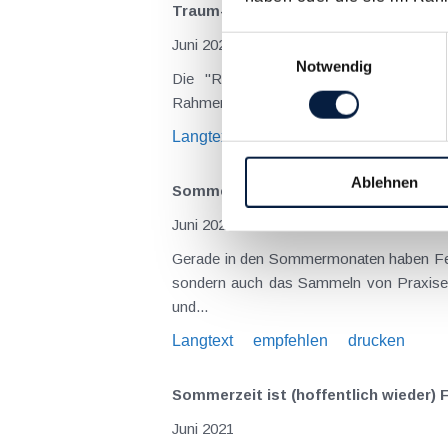
Traum-Ferialjob gefunden? Steuer, So
Einwilligungsauswahl
Juni 2023
Notwendig
Die "Rückkehr zur Normalität" nach C
Rahmenbedingungen. Gerade in den Somme
Langtext
empfehlen
drucken
Ablehnen
Sommerzeit ist Ferialjobzeit - Steuer
Juni 2022
Gerade in den Sommermonaten haben Feri
sondern auch das Sammeln von Praxiserf
und...
Langtext
empfehlen
drucken
Sommerzeit ist (hoffentlich wieder) 
Juni 2021