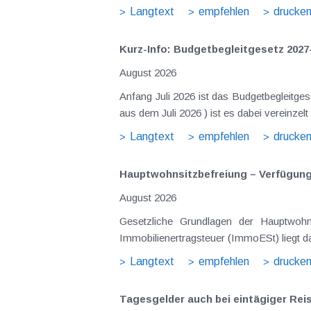
Langtext
empfehlen
drucke
Kurz-Info: Budgetbegleitgesetz 2027
August 2026
Anfang Juli 2026 ist das Budgetbegleitge
Langtext
empfehlen
drucke
Hauptwohnsitz​­befreiung – Verfügu
August 2026
Gesetzliche Grundlagen der Hauptwohnsitzbefreiung Eine Ausnahme von der bei privaten Grundstücksv
Immobilienertragsteuer (ImmoESt) liegt da
Langtext
empfehlen
drucke
Tagesgelder auch bei eintägiger Re