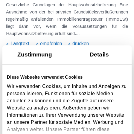
Gesetzliche Grundlagen der Hauptwohnsitzbefreiung Eine
Ausnahme von der bei privaten Grundstücksveräußerungen
regelmäßig anfallenden Immobilienertragsteuer (ImmoESt)
liegt dann vor, wenn die Voraussetzungen für die
Hauptwohnsitzbefreiung erfüllt sind....
Langtext
empfehlen
drucken
Zustimmung
Details
Tagesgelder auch bei eintägiger Reise ohne
Nächtigung
Diese Webseite verwendet Cookies
August 2026
Wir verwenden Cookies, um Inhalte und Anzeigen zu
Problemstellung und rechtlicher Hintergrund Tagesgelder
personalisieren, Funktionen für soziale Medien
sollen Verpflegungsmehraufwendungen ausgleichen, welche
anbieten zu können und die Zugriffe auf unsere
im Zuge von Dienstreisen (beruflich bedingten Reisen) durch
Website zu analysieren. Außerdem geben wir
die Unkenntnis über die lokale Gastronomie resultieren –
Informationen zu Ihrer Verwendung unserer Website
typischerweise stellt sich das Problem in der...
an unsere Partner für soziale Medien, Werbung und
Langtext
empfehlen
drucken
Analysen weiter. Unsere Partner führen diese