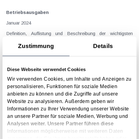
Betriebsausgaben
Januar 2024
Definition, Auflistung und Beschreibung der wichtigsten
Betriebsausgaben.
Zustimmung
Details
Langtext
empfehlen
drucken
Investitionsentscheidungen richtig treffen und
Diese Webseite verwendet Cookies
erfolgreich umsetzen - Einleitung
Wir verwenden Cookies, um Inhalte und Anzeigen zu
September 2023
personalisieren, Funktionen für soziale Medien
anbieten zu können und die Zugriffe auf unsere
Investitionsentscheidungen gehören zweifellos zu den
Website zu analysieren. Außerdem geben wir
wichtigsten und zugleich anspruchsvollsten
Informationen zu Ihrer Verwendung unserer Website
Unternehmensentscheidungen. Eine falsche Investition kann
an unsere Partner für soziale Medien, Werbung und
sich langfristig negativ auf die Entwicklung des Unternehmens
Analysen weiter. Unsere Partner führen diese
auswirken, während eine richtige Investition einen
Informationen möglicherweise mit weiteren Daten
bedeutenden Beitrag...
zusammen, die Sie ihnen bereitgestellt haben oder