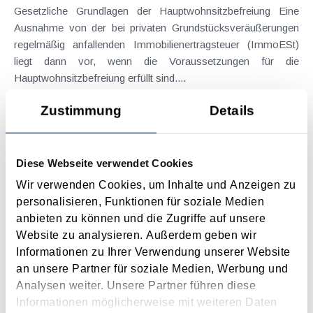
Gesetzliche Grundlagen der Hauptwohnsitzbefreiung Eine
Ausnahme von der bei privaten Grundstücksveräußerungen
regelmäßig anfallenden Immobilienertragsteuer (ImmoESt)
liegt dann vor, wenn die Voraussetzungen für die
Hauptwohnsitzbefreiung erfüllt sind....
Langtext
empfehlen
drucken
Zustimmung
Details
Tagesgelder auch bei eintägiger Reise ohne
Nächtigung
Diese Webseite verwendet Cookies
August 2026
Wir verwenden Cookies, um Inhalte und Anzeigen zu
personalisieren, Funktionen für soziale Medien
Problemstellung und rechtlicher Hintergrund Tagesgelder
anbieten zu können und die Zugriffe auf unsere
sollen Verpflegungsmehraufwendungen ausgleichen, welche
Website zu analysieren. Außerdem geben wir
im Zuge von Dienstreisen (beruflich bedingten Reisen) durch
Informationen zu Ihrer Verwendung unserer Website
die Unkenntnis über die lokale Gastronomie resultieren –
an unsere Partner für soziale Medien, Werbung und
typischerweise stellt sich das Problem in der...
Analysen weiter. Unsere Partner führen diese
Langtext
empfehlen
drucken
Informationen möglicherweise mit weiteren Daten