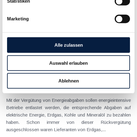
Statistiken
September 2016
Mit dem BBG 2011 wurde die Energieabgabenvergütung auf
Marketing
Produktionsbetriebe eingeschränkt . Nachteilig von der
Änderung betroffen waren dabei energieintensive Betriebe des
Dienstleistungssektors wie etwa Einkaufszentren, Hotels oder
Skiliftbetreiber, die durch diese...
Alle zulassen
Langtext
empfehlen
drucken
Auswahl erlauben
Energieabgabenvergütung ab 2011 nur mehr für
Produktionsbetriebe
Ablehnen
Juni 2011
Mit der Vergütung von Energieabgaben sollen energieintensive
Betriebe entlastet werden, die entsprechende Abgaben auf
elektrische Energie, Erdgas, Kohle und Mineralöl zu bezahlen
haben. Schon immer von dieser Rückvergütung
ausgeschlossen waren Lieferanten von Erdgas,...