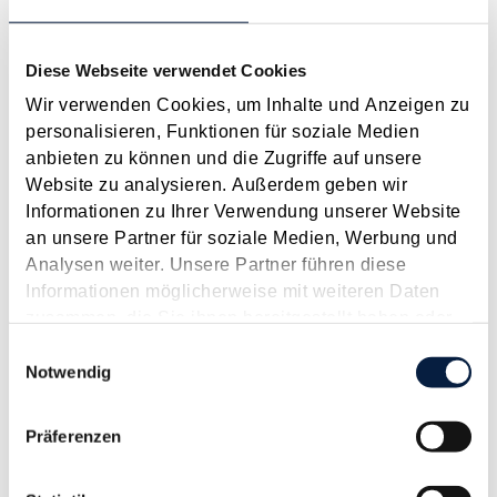
gekennzeichnet. Dadurch soll auch dem zunehmenden
digitalen Zeitalter...
Diese Webseite verwendet Cookies
Langtext
empfehlen
drucken
Wir verwenden Cookies, um Inhalte und Anzeigen zu
personalisieren, Funktionen für soziale Medien
Energieabgabenvergütung für Dienstleistungsbetriebe
anbieten zu können und die Zugriffe auf unsere
- Schlussanträge des Generalanwalts liegen vor
Website zu analysieren. Außerdem geben wir
März 2019
Informationen zu Ihrer Verwendung unserer Website
an unsere Partner für soziale Medien, Werbung und
In den letzten Jahren haben wir regelmäßig über Stand der
Analysen weiter. Unsere Partner führen diese
anhängigen Verfahren bezüglich des Anspruchs von
Informationen möglicherweise mit weiteren Daten
Dienstleistungsbetrieben auf die Rückvergütung von bezahlten
zusammen, die Sie ihnen bereitgestellt haben oder
Energieabgaben berichtet. Bekanntermaßen wurde mit dem
die sie im Rahmen Ihrer Nutzung der Dienste
Einwilligungsauswahl
Budgetbegleitgesetz...
gesammelt haben.
Notwendig
Langtext
empfehlen
drucken
Präferenzen
Ausschluss der Energieabgabenvergütung für
Dienstleistungsbetriebe verstößt gegen EU-Recht