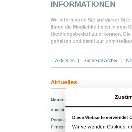
INFORMATIONEN
Wir informieren Sie auf dieser Sit
Ihnen die Möglichkeit sich in dem f
Handlungsbedarf zu erkennen. Die I
gehalten und damit zur unmittelba
Aktuelles
Suche im Archiv
Ne
Aktuelles
Zusti
Neuer Sachbezug ab 2027 für E-Firme
August 2026
Diese Webseite verwendet 
Paradigmenwechsel bei der Besteuerung
Wir verwenden Cookies, um
Firmenwagenmodellen. Die private Nutzung