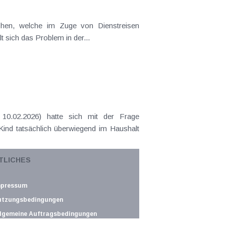
ichen, welche im Zuge von Dienstreisen
t sich das Problem in der...
10.02.2026) hatte sich mit der Frage
 Kind tatsächlich überwiegend im Haushalt
TLICHES
ated" parameter exceeds the maximum
 40 characters.
mpressum
utzungsbedingungen
lgemeine Auftragsbedingungen