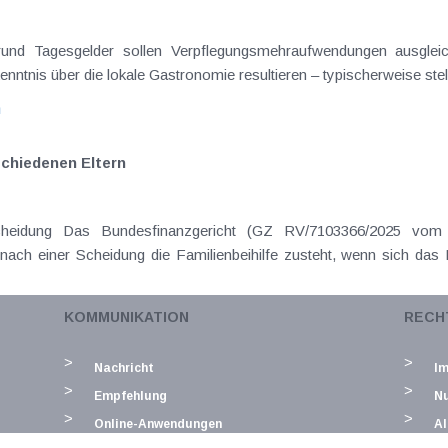
rgrund Tagesgelder sollen Verpflegungsmehraufwendungen ausgle
enntnis über die lokale Gastronomie resultieren – typischerweise stell
n
schiedenen Eltern
cheidung Das Bundesfinanzgericht (GZ RV/7103366/2025 vom 
nach einer Scheidung die Familienbeihilfe zusteht, wenn sich das
n
KOMMUNIKATION
RECH
s the maximum allowed length of 40 characters.Error: The "rel
 The "related" parameter exceeds the maximum allowed length of
Nachricht
I
Empfehlung
N
Online-Anwendungen
Al