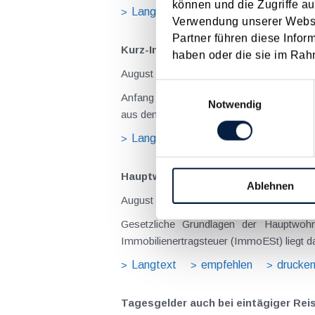
können und die Zugriffe au
Langtext
empfehlen
drucke
Verwendung unserer Websit
Partner führen diese Infor
Kurz-Info: Budgetbegleitgesetz 2027
haben oder die sie im Rah
August 2026
Einwilligungsauswahl
Anfang Juli 2026 ist das Budgetbegleitge
Notwendig
aus dem Juli 2026 ) ist es dabei vereinz
Langtext
empfehlen
drucke
Hauptwohnsitz​­befreiung – Verfügu
Ablehnen
August 2026
Gesetzliche Grundlagen der Hauptwohn
Immobilienertragsteuer (ImmoESt) liegt da
Langtext
empfehlen
drucke
Tagesgelder auch bei eintägiger Re