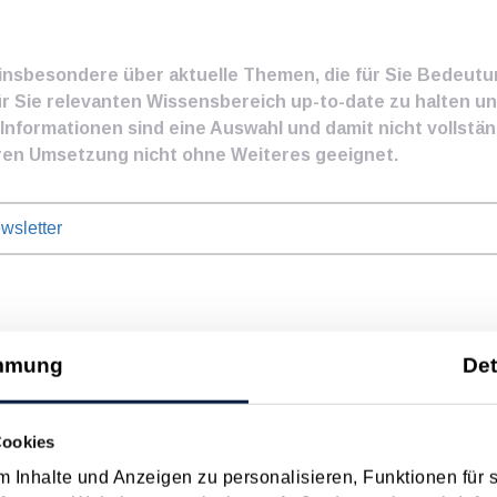
e insbesondere über aktuelle Themen, die für Sie Bedeut
ür Sie relevanten Wissensbereich up-to-date zu halten und
nformationen sind eine Auswahl und damit nicht vollständ
ren Umsetzung nicht ohne Weiteres geeignet.
wsletter
mmung
Det
nwagen und die Rolle von Arbeitnehmer​­beiträgen
Cookies
 von E-Dienstwagen Über Jahre hinweg galten reine Elektrofahrz
 Inhalte und Anzeigen zu personalisieren, Funktionen für 
 eines E-Dienstwagens war für Arbeitnehmer vollständig sachbezugs