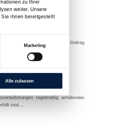
mationen zu Ihrer
lysen weiter. Unsere
Sie ihnen bereitgestellt
er Regierungsvorlage ( siehe dazu Beitrag
Marketing
lt bei der Erhöhung der...
em Kaufvertrag stehen
Alle zulassen
sveräußerungen regelmäßig anfallenden
llt sind....