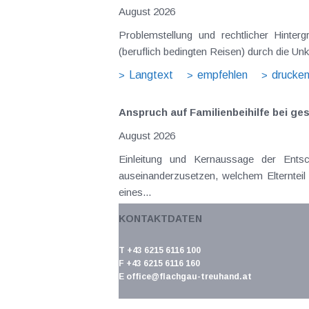
August 2026
Problemstellung und rechtlicher Hinte
(beruflich bedingten Reisen) durch die Unk
Langtext
empfehlen
drucke
Anspruch auf Familienbeihilfe bei ge
August 2026
Einleitung und Kernaussage der Ents
auseinanderzusetzen, welchem Elternteil 
eines...
Langtext
empfehlen
drucke
KONTAKTDATEN
Error: The "related" parameter exceed
T +43 6215 6116 100
allowed length of 40 characters.Error:
F +43 6215 6116 160
E
office@flachgau-treuhand.at