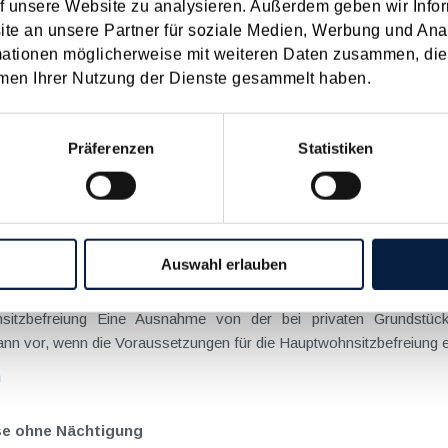
f unsere Website zu analysieren. Außerdem geben wir Infor
n
e an unsere Partner für soziale Medien, Werbung und Ana
mationen möglicherweise mit weiteren Daten zusammen, die 
-2028 im Nationalrat beschlossen
men Ihrer Nutzung der Dienste gesammelt haben.
setz 2027-2028 im Nationalrat beschlossen worden. Verglichen mit d
Präferenzen
Statistiken
elt noch zu wichtigen Änderungen gekommen. Kein Progressionsvorbeha
n
ngsgewalt muss laut BFG in zeitlichem Zusammenhang mit d
Auswahl erlauben
sitzbefreiung Eine Ausnahme von der bei privaten Grundstück
nn vor, wenn die Voraussetzungen für die Hauptwohnsitzbefreiung erfü
n
ise ohne Nächtigung