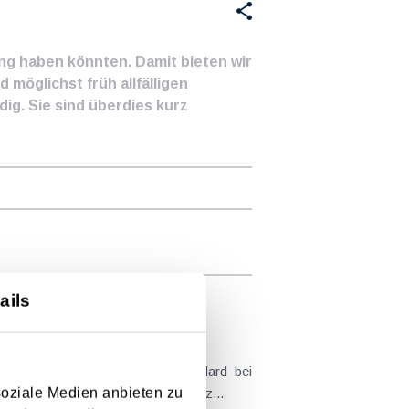
ung haben könnten. Damit bieten wir
 möglichst früh allfälligen
ig. Sie sind überdies kurz
ails
euge als steuerlicher Goldstandard bei
soziale Medien anbieten zu
frei. Mit dem Budgetbegleitgesetz...