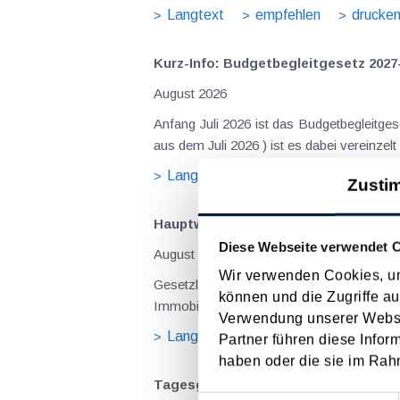
Langtext
empfehlen
drucke
Kurz-Info: Budgetbegleitgesetz 2027
August 2026
Anfang Juli 2026 ist das Budgetbegleitge
Langtext
empfehlen
drucke
Zusti
Hauptwohnsitz​­befreiung – Verfügu
Diese Webseite verwendet 
August 2026
Wir verwenden Cookies, um
Gesetzliche Grundlagen der Hauptwohnsitzbefreiung Eine Ausnahme von der bei privaten Grundstücksv
können und die Zugriffe au
Immobilienertragsteuer (ImmoESt) liegt da
Verwendung unserer Websit
Langtext
empfehlen
drucke
Partner führen diese Infor
haben oder die sie im Rah
Tagesgelder auch bei eintägiger Re