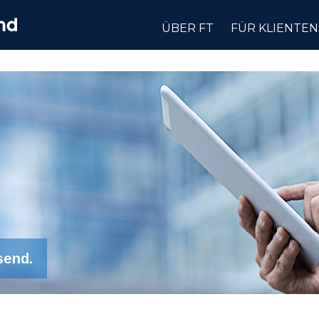
ÜBER FT
FÜR KLIENTEN
send.