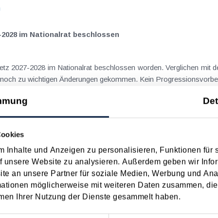
n
-2028 im Nationalrat beschlossen
setz 2027-2028 im Nationalrat beschlossen worden. Verglichen mit d
aus dem Juli 2026 ) ist es dabei vereinzelt noch zu wichtigen Ä
n
mmung
Det
ngsgewalt muss laut BFG in zeitlichem Zusammenhang mit d
Cookies
 Inhalte und Anzeigen zu personalisieren, Funktionen für 
eräußerungen regelmäßig anfallenden
f unsere Website zu analysieren. Außerdem geben wir Infor
nn vor, wenn die Voraussetzungen für die Hauptwohnsitzbefreiung erfü
e an unsere Partner für soziale Medien, Werbung und Ana
n
mationen möglicherweise mit weiteren Daten zusammen, die 
men Ihrer Nutzung der Dienste gesammelt haben.
ise ohne Nächtigung