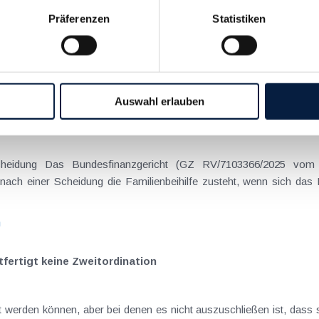
Präferenzen
Statistiken
on Dienstreisen
enntnis über die lokale Gastronomie resultieren – typischerweise stell
n
Auswahl erlauben
schiedenen Eltern
hatte sich mit der Frage
nach einer Scheidung die Familienbeihilfe zusteht, wenn sich das
n
fertigt keine Zweitordination
zt werden können, aber bei denen es nicht auszuschließen ist, dass 