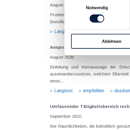
Einwilligungsauswahl
August 2026
Notwendig
Problemstellung und rechtlicher Hintergrund Tagesgelder sollen Verpflegungsmehraufwendungen ausgleichen, welche im Zuge v
(beruflich bedingten Reisen) durch die Unk
Langtext
empfehlen
drucke
Ablehnen
Anspruch auf Familienbeihilfe bei ge
August 2026
Einleitung und Kernaussage der Entscheidung Das Bundesfinanzgericht (GZ RV/7103366/2025 vom 10.02.2026) 
auseinanderzusetzen, welchem Elternteil 
eines...
Langtext
empfehlen
drucke
Umfassender Tätigkeitsbereich recht
September 2010
Bei Räumlichkeiten, die betrieblich genut