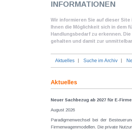
INFORMATIONEN
Wir informieren Sie auf dieser Sit
Ihnen die Möglichkeit sich in dem f
Handlungsbedarf zu erkennen. Die I
gehalten und damit zur unmittelba
Aktuelles
Suche im Archiv
Ne
Aktuelles
Neuer Sachbezug ab 2027 für E-Firme
August 2026
Paradigmenwechsel bei der Besteuerung von E-Dienstwagen Über Jahre hinweg galten reine 
Firmenwagenmodellen. Die private Nutzung