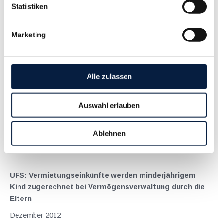
Statistiken
gekommwen, welche erst durch...
Langtext
empfehlen
drucken
Marketing
EStR-Wartungserlass 2015 in Begutachtung
März 2015
Alle zulassen
Der Wartungserlass 2015 der Einkommensteuerrichtlinien ,
welcher im Begutachtungsentwurf vorliegt, sieht einige
Auswahl erlauben
Erläuterungen und Klarstellungen vor. Nachfolgend werden
ausgewählte Aspekte der Meinung der Finanzverwaltung
näher dargestellt. Ausgestaltung von...
Ablehnen
Langtext
empfehlen
drucken
UFS: Vermietungseinkünfte werden minderjährigem
Kind zugerechnet bei Vermögensverwaltung durch die
Eltern
Dezember 2012