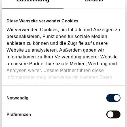
Anspruch auf Familienbeihilfe bei geschiedenen Eltern
August 2026
Diese Webseite verwendet Cookies
Einleitung und Kernaussage der Entscheidung Das
Wir verwenden Cookies, um Inhalte und Anzeigen zu
Bundesfinanzgericht (GZ RV/7103366/2025 vom 10.02.2026)
personalisieren, Funktionen für soziale Medien
hatte sich mit der Frage auseinanderzusetzen, welchem
anbieten zu können und die Zugriffe auf unsere
Elternteil nach einer Scheidung die Familienbeihilfe zusteht,
Website zu analysieren. Außerdem geben wir
wenn sich das Kind tatsächlich überwiegend im Haushalt
Informationen zu Ihrer Verwendung unserer Website
eines...
an unsere Partner für soziale Medien, Werbung und
Analysen weiter. Unsere Partner führen diese
Langtext
empfehlen
drucken
Informationen möglicherweise mit weiteren Daten
zusammen, die Sie ihnen bereitgestellt haben oder
Highlights aus dem Abgabenänderungsgesetz 2015
die sie im Rahmen Ihrer Nutzung der Dienste
Einwilligungsauswahl
Januar 2016
gesammelt haben.
Notwendig
Das Abgabenänderungsgesetz 2015 bringt einiges an
Veränderungen, welche überwiegend ab 1.1.2016 gelten.
Präferenzen
Mitunter – so etwa bei der Thematik der Einlagenrückzahlung
– ist es zu einer weitgehenden Rücknahme von Änderungen