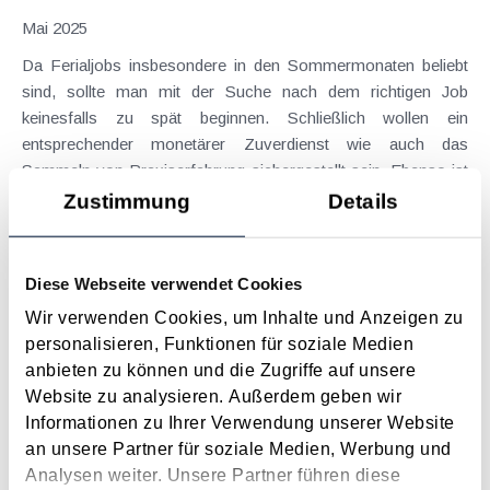
Mai 2025
Da Ferialjobs insbesondere in den Sommermonaten beliebt
sind, sollte man mit der Suche nach dem richtigen Job
keinesfalls zu spät beginnen. Schließlich wollen ein
entsprechender monetärer Zuverdienst wie auch das
Sammeln von Praxiserfahrung sichergestellt sein. Ebenso ist
es...
Zustimmung
Details
Langtext
empfehlen
drucken
Diese Webseite verwendet Cookies
BFG zum geldwerten Vorteil für Arbeitnehmer bei
Wir verwenden Cookies, um Inhalte und Anzeigen zu
Betriebsveranstaltungen
personalisieren, Funktionen für soziale Medien
März 2025
anbieten zu können und die Zugriffe auf unsere
Für bis zu 365 € pro Kalenderjahr und pro Arbeitnehmer ist in
Website zu analysieren. Außerdem geben wir
Österreich der geldwerte Vorteil aus der Teilnahme an
Informationen zu Ihrer Verwendung unserer Website
Betriebsveranstaltungen steuerfrei. Dabei empfangene
an unsere Partner für soziale Medien, Werbung und
Sachzuwendungen sind bis zu einer Höhe von 186 € jährlich
Analysen weiter. Unsere Partner führen diese