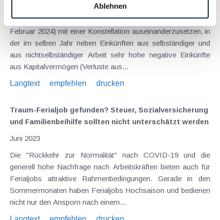
Mai 2024
Ablehnen
Das BFG hatte sich jüngst (GZ RV/7100381/2023 vom 1.
Februar 2024) mit einer Konstellation auseinanderzusetzen, in
der im selben Jahr neben Einkünften aus selbständiger und
aus nichtselbständiger Arbeit sehr hohe negative Einkünfte
aus Kapitalvermögen (Verluste aus...
Langtext
empfehlen
drucken
Traum-Ferialjob gefunden? Steuer, Sozialversicherung
und Familienbeihilfe sollten nicht unterschätzt werden
Juni 2023
Die "Rückkehr zur Normalität" nach COVID-19 und die
generell hohe Nachfrage nach Arbeitskräften bieten auch für
Ferialjobs attraktive Rahmenbedingungen. Gerade in den
Sommermonaten haben Ferialjobs Hochsaison und bedienen
nicht nur den Ansporn nach einem...
Langtext
empfehlen
drucken