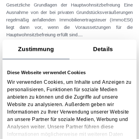
Gesetzliche Grundlagen der Hauptwohnsitzbefreiung Eine
Ausnahme von der bei privaten Grundstücksveräußerungen
regelmäßig anfallenden Immobilienertragsteuer (ImmoESt)
liegt dann vor, wenn die Voraussetzungen für die
Hauptwohnsitzbefreiung erfüllt sind....
Langtext
empfehlen
drucken
Zustimmung
Details
Tagesgelder auch bei eintägiger Reise ohne
Nächtigung
Diese Webseite verwendet Cookies
August 2026
Wir verwenden Cookies, um Inhalte und Anzeigen zu
personalisieren, Funktionen für soziale Medien
Problemstellung und rechtlicher Hintergrund Tagesgelder
anbieten zu können und die Zugriffe auf unsere
sollen Verpflegungsmehraufwendungen ausgleichen, welche
Website zu analysieren. Außerdem geben wir
im Zuge von Dienstreisen (beruflich bedingten Reisen) durch
Informationen zu Ihrer Verwendung unserer Website
die Unkenntnis über die lokale Gastronomie resultieren –
an unsere Partner für soziale Medien, Werbung und
typischerweise stellt sich das Problem in der...
Analysen weiter. Unsere Partner führen diese
Langtext
empfehlen
drucken
Informationen möglicherweise mit weiteren Daten