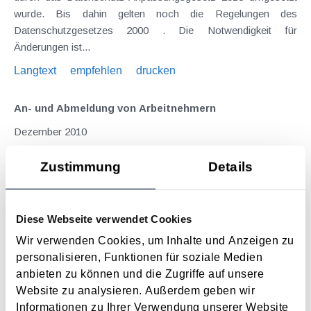
wurde. Bis dahin gelten noch die Regelungen des
Datenschutzgesetzes 2000 . Die Notwendigkeit für
Änderungen ist...
Langtext
empfehlen
drucken
An- und Abmeldung von Arbeitnehmern
Dezember 2010
Seit 2008 muss der Arbeitgeber seine Arbeitnehmer
Zustimmung
Details
verpflichtend vor Antritt des Arbeitsverhältnisses bei der
zuständigen Gebietskrankenkasse anmelden. An die
Nichtmeldung bzw. verspätete Anmeldung sind Sanktionen
Diese Webseite verwendet Cookies
geknüpft. Wer muss angemeldet werden? Gemäß...
Wir verwenden Cookies, um Inhalte und Anzeigen zu
Langtext
empfehlen
drucken
personalisieren, Funktionen für soziale Medien
anbieten zu können und die Zugriffe auf unsere
Familienbeihilfe im Lichte der Rechtsprechung
Website zu analysieren. Außerdem geben wir
Mai 2010
Informationen zu Ihrer Verwendung unserer Website