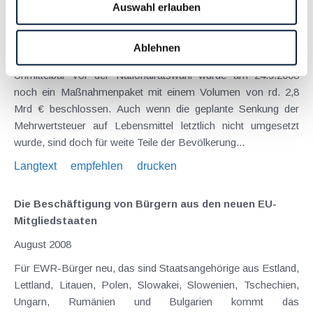
Auswahl erlauben
Senkung der Umsatzsteuer auf Medikamente und
weitere Beschlüsse vom 24.9.2008
Ablehnen
November 2008
Unmittelbar vor der Nationalratswahl wurde am 24.9.2008
noch ein Maßnahmenpaket mit einem Volumen von rd. 2,8
Mrd € beschlossen. Auch wenn die geplante Senkung der
Mehrwertsteuer auf Lebensmittel letztlich nicht umgesetzt
wurde, sind doch für weite Teile der Bevölkerung...
Langtext
empfehlen
drucken
Die Beschäftigung von Bürgern aus den neuen EU-
Mitgliedstaaten
August 2008
Für EWR-Bürger neu, das sind Staatsangehörige aus Estland,
Lettland, Litauen, Polen, Slowakei, Slowenien, Tschechien,
Ungarn, Rumänien und Bulgarien kommt das