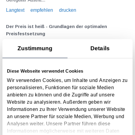
Langtext
empfehlen
drucken
Der Preis ist heiß - Grundlagen der optimalen
Preisfestsetzung
März 2019
Zustimmung
Details
Wenngleich die klassische Preistheorie davon ausgeht, dass
primär der Preis die nachgefragte Menge bestimmt, so ist dies
für die Preisgestaltung im Unternehmen nur ein bedingt
Diese Webseite verwendet Cookies
hilfreicher Anhaltspunkt. In Theorie und Praxis haben sich
Wir verwenden Cookies, um Inhalte und Anzeigen zu
daher unterschiedliche Ansatzpunkte...
personalisieren, Funktionen für soziale Medien
Langtext
empfehlen
drucken
anbieten zu können und die Zugriffe auf unsere
Website zu analysieren. Außerdem geben wir
Informationen zu Ihrer Verwendung unserer Website
EStR-Wartungserlass 2015 in Begutachtung
an unsere Partner für soziale Medien, Werbung und
März 2015
Analysen weiter. Unsere Partner führen diese
Der Wartungserlass 2015 der Einkommensteuerrichtlinien ,
Informationen möglicherweise mit weiteren Daten