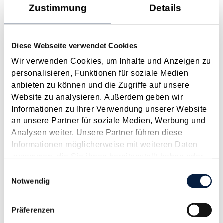
Lohnabgaben (L, DB, DZ, ÖGK, Stadtkasse/Gemeinde) für
Zustimmung
Details
Dezember 2024 Fristen und Sonstiges Ab 1.1. Monatliche
Abgabe der Zusammenfassenden Meldung,...
Diese Webseite verwendet Cookies
Langtext
empfehlen
drucken
Wir verwenden Cookies, um Inhalte und Anzeigen zu
personalisieren, Funktionen für soziale Medien
Meldepflicht bestimmter Vorjahreszahlungen bis
anbieten zu können und die Zugriffe auf unsere
29.2.2024
Website zu analysieren. Außerdem geben wir
Februar 2024
Informationen zu Ihrer Verwendung unserer Website
Bis spätestens Ende Februar 2024 müssen bestimmte
an unsere Partner für soziale Medien, Werbung und
Zahlungen, welche im Jahr 2023 getätigt wurden, elektronisch
Analysen weiter. Unsere Partner führen diese
gemeldet werden. Dies betrifft etwa Zahlungen an natürliche
Informationen möglicherweise mit weiteren Daten
Personen außerhalb eines Dienstverhältnisses, wenn diese
zusammen, die Sie ihnen bereitgestellt haben oder
Personen beispielsweise als...
die sie im Rahmen Ihrer Nutzung der Dienste
Einwilligungsauswahl
gesammelt haben.
Notwendig
Langtext
empfehlen
drucken
Präferenzen
Steuertermine 2024