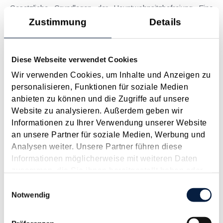
Gesetzliche Grundlagen der Hauptwohnsitzbefreiung Eine
Ausnahme von der bei privaten Grundstücksveräußerungen
Zustimmung
Details
regelmäßig anfallenden Immobilienertragsteuer (ImmoESt)
liegt dann vor, wenn die Voraussetzungen für die
Hauptwohnsitzbefreiung erfüllt sind....
Diese Webseite verwendet Cookies
Langtext
empfehlen
drucken
Wir verwenden Cookies, um Inhalte und Anzeigen zu
personalisieren, Funktionen für soziale Medien
anbieten zu können und die Zugriffe auf unsere
Tagesgelder auch bei eintägiger Reise ohne
Website zu analysieren. Außerdem geben wir
Nächtigung
Informationen zu Ihrer Verwendung unserer Website
August 2026
an unsere Partner für soziale Medien, Werbung und
Problemstellung und rechtlicher Hintergrund Tagesgelder
Analysen weiter. Unsere Partner führen diese
sollen Verpflegungsmehraufwendungen ausgleichen, welche
Informationen möglicherweise mit weiteren Daten
im Zuge von Dienstreisen (beruflich bedingten Reisen) durch
zusammen, die Sie ihnen bereitgestellt haben oder
die Unkenntnis über die lokale Gastronomie resultieren –
die sie im Rahmen Ihrer Nutzung der Dienste
Einwilligungsauswahl
typischerweise stellt sich das Problem in der...
gesammelt haben.
Notwendig
Langtext
empfehlen
drucken