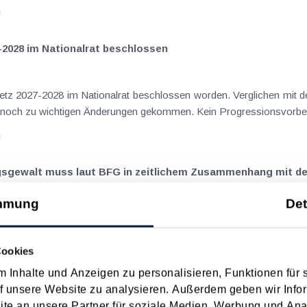
n
-2028 im Nationalrat beschlossen
setz 2027-2028 im Nationalrat beschlossen worden. Verglichen mit d
aus dem Juli 2026 ) ist es dabei vereinzelt noch zu wichtigen Ä
n
ngsgewalt muss laut BFG in zeitlichem Zusammenhang mit d
mmung
Det
eräußerungen regelmäßig anfallenden
nn vor, wenn die Voraussetzungen für die Hauptwohnsitzbefreiung erfü
Cookies
n
 Inhalte und Anzeigen zu personalisieren, Funktionen für 
f unsere Website zu analysieren. Außerdem geben wir Infor
ise ohne Nächtigung
e an unsere Partner für soziale Medien, Werbung und Ana