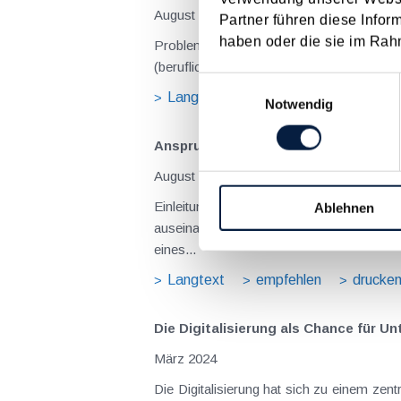
August 2026
Partner führen diese Infor
haben oder die sie im Rah
Problemstellung und rechtlicher Hintergrund Tagesgelder sollen Verpflegungsmehraufwendungen ausgleichen, welche im Zuge v
(beruflich bedingten Reisen) durch die Unk
Einwilligungsauswahl
Langtext
empfehlen
drucke
Notwendig
Anspruch auf Familienbeihilfe bei ge
August 2026
Einleitung und Kernaussage der Entscheidung Das Bundesfinanzgericht (GZ RV/7103366/2025 vom 10.02.2026) 
Ablehnen
auseinanderzusetzen, welchem Elternteil 
eines...
Langtext
empfehlen
drucke
Die Digitalisierung als Chance für U
März 2024
Die Digitalisierung hat sich zu einem zen