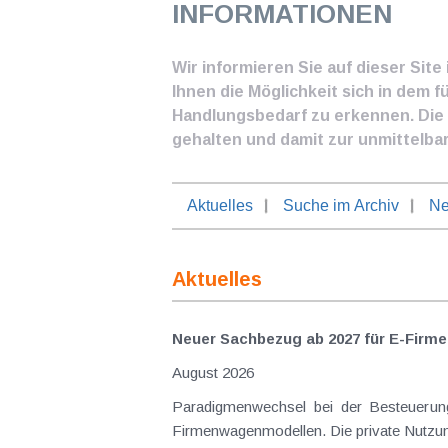
INFORMATIONEN
Wir informieren Sie auf dieser Sit
Ihnen die Möglichkeit sich in dem f
Handlungsbedarf zu erkennen. Die I
gehalten und damit zur unmittelba
Aktuelles
Suche im Archiv
Ne
Aktuelles
Neuer Sachbezug ab 2027 für E-Firme
August 2026
Paradigmenwechsel bei der Besteuerung von E-Dienstwagen Über Jahre hinweg galten reine 
Firmenwagenmodellen. Die private Nutzung