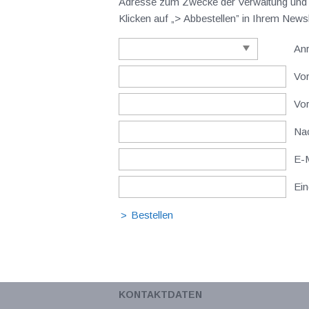
Adresse zum Zwecke der Verwaltung und V
Klicken auf „> Abbestellen” in Ihrem New
An
Vor
Vo
Nac
E-M
Ein
KONTAKTDATEN