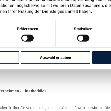
mationen möglicherweise mit weiteren Daten zusammen, die 
men Ihrer Nutzung der Dienste gesammelt haben.
on Dienstreisen
enntnis über die lokale Gastronomie resultieren – typischerweise stell
n
Präferenzen
Statistiken
schiedenen Eltern
hatte sich mit der Frage
Auswahl erlauben
nach einer Scheidung die Familienbeihilfe zusteht, wenn sich das
n
nternehmen - Ein Überblick
tralen Treiber für Veränderungen in der Geschäftswelt entwickelt. Die