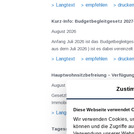
Langtext
empfehlen
drucke
Kurz-Info: Budgetbegleitgesetz 2027
August 2026
Anfang Juli 2026 ist das Budgetbegleitge
Langtext
empfehlen
drucke
Hauptwohnsitz​­befreiung – Verfügu
August 2026
Zusti
Gesetzliche Grundlagen der Hauptwohnsitzbefreiung Eine Ausnahme von der bei privaten Grundstücksv
Immobilienertragsteuer (ImmoESt) liegt da
Diese Webseite verwendet 
Langtext
empfehlen
drucke
Wir verwenden Cookies, um
können und die Zugriffe au
Tagesgelder auch bei eintägiger Re
Verwendung unserer Websit