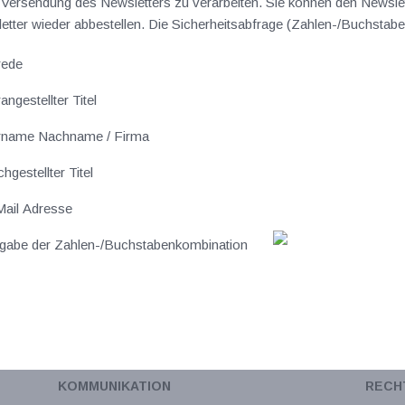
ersendung des Newsletters zu verarbeiten. Sie können den Newslet
sletter wieder abbestellen. Die Sicherheitsabfrage (Zahlen-/Buchst
rede
angestellter Titel
rname Nachname / Firma
hgestellter Titel
ail Adresse
gabe der Zahlen-/Buchstabenkombination
KOMMUNIKATION
RECH