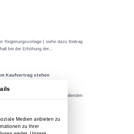
er Regierungsvorlage ( siehe dazu Beitrag
nderungen gekommen. Kein Progressionsvorbehalt bei der Erhöhung der...
em Kaufvertrag stehen
ails
llt sind....
soziale Medien anbieten zu
mationen zu Ihrer
lysen weiter. Unsere