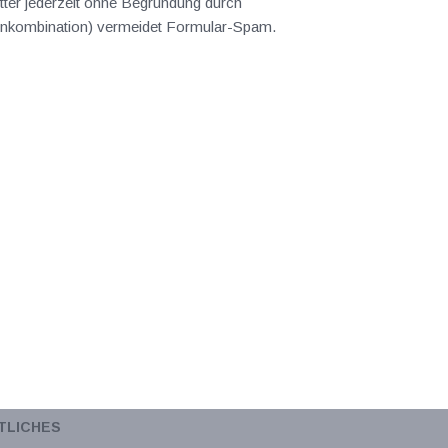
ter jederzeit ohne Begründung durch
abenkombination) vermeidet Formular-Spam.
TLICHES