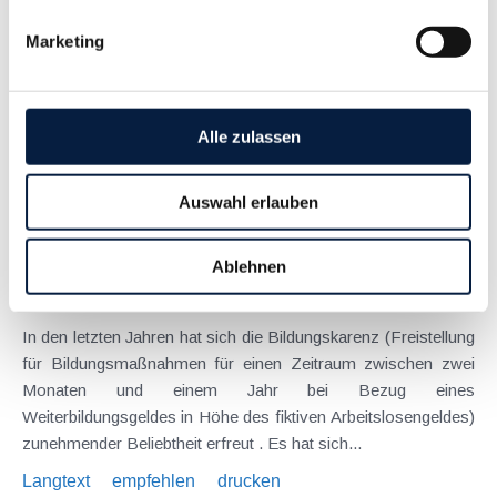
Die neue Bundesregierung sieht in ihrem
Regierungsprogramm mitunter einige steuerliche Änderungen
Marketing
vor ( siehe dazu auch den anderen Beitrag in dieser Ausgabe
). Wichtige Einsparungsmaßnahmen wurden bereits Mitte
März 2025 mit dem Budgetsanierungsmaßnahmengesetz
2025...
Alle zulassen
Langtext
empfehlen
drucken
Auswahl erlauben
Neue Alternative zur Bildungskarenz - die
Bildungsteilzeit
Ablehnen
Mai 2013
In den letzten Jahren hat sich die Bildungskarenz (Freistellung
für Bildungsmaßnahmen für einen Zeitraum zwischen zwei
Monaten und einem Jahr bei Bezug eines
Weiterbildungsgeldes in Höhe des fiktiven Arbeitslosengeldes)
zunehmender Beliebtheit erfreut . Es hat sich...
Langtext
empfehlen
drucken