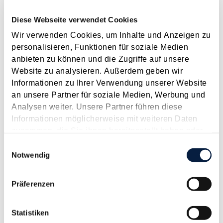
noch abzuwarten - sind höhere zeitliche und inhaltliche...
Diese Webseite verwendet Cookies
Langtext
empfehlen
drucken
Wir verwenden Cookies, um Inhalte und Anzeigen zu
personalisieren, Funktionen für soziale Medien
Steuerliche Vorhaben der neuen Bundesregierung
anbieten zu können und die Zugriffe auf unsere
April 2025
Website zu analysieren. Außerdem geben wir
Informationen zu Ihrer Verwendung unserer Website
Ende Februar hat die neue Bundesregierung ihr
an unsere Partner für soziale Medien, Werbung und
Regierungsprogramm (2025-2029) präsentiert. Die
Analysen weiter. Unsere Partner führen diese
steuerlichen Vorhaben und Ziele sind wie erwartet auch von
Informationen möglicherweise mit weiteren Daten
Einsparungen gekennzeichnet - siehe dazu den Beitrag in
zusammen, die Sie ihnen bereitgestellt haben oder
dieser Ausgabe . Darüber hinaus sind auch Erleichterungen,
die sie im Rahmen Ihrer Nutzung der Dienste
Einwilligungsauswahl
Vereinfachungen...
gesammelt haben.
Notwendig
Langtext
empfehlen
drucken
Präferenzen
Erste Budgetsanierungs­maßnahmen beschlossen
April 2025
Statistiken