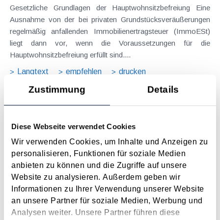
Gesetzliche Grundlagen der Hauptwohnsitzbefreiung Eine
Ausnahme von der bei privaten Grundstücksveräußerungen
regelmäßig anfallenden Immobilienertragsteuer (ImmoESt)
liegt dann vor, wenn die Voraussetzungen für die
Hauptwohnsitzbefreiung erfüllt sind....
Langtext
empfehlen
drucken
Zustimmung
Details
Tagesgelder auch bei eintägiger Reise ohne
Nächtigung
Diese Webseite verwendet Cookies
August 2026
Wir verwenden Cookies, um Inhalte und Anzeigen zu
Problemstellung und rechtlicher Hintergrund Tagesgelder
personalisieren, Funktionen für soziale Medien
sollen Verpflegungsmehraufwendungen ausgleichen, welche
anbieten zu können und die Zugriffe auf unsere
im Zuge von Dienstreisen (beruflich bedingten Reisen) durch
Website zu analysieren. Außerdem geben wir
die Unkenntnis über die lokale Gastronomie resultieren –
Informationen zu Ihrer Verwendung unserer Website
typischerweise stellt sich das Problem in der...
an unsere Partner für soziale Medien, Werbung und
Langtext
empfehlen
drucken
Analysen weiter. Unsere Partner führen diese