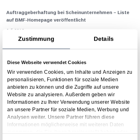
Auftraggeberhaftung bei Scheinunternehmen – Liste
auf BMF-Homepage veröffentlicht
Juli 2016
Zustimmung
Details
Das mit 2016 in Kraft getretene
Sozialbetrugsbekämpfungsgesetz (SBBG) hat die
Verhinderung und Verfolgung von Sozialbetrug , welcher
Diese Webseite verwendet Cookies
insbesondere durch Scheinunternehmen hervorgerufen wird,
zum Ziel. Unter Sozialbetrug versteht man strafrechtlich
Wir verwenden Cookies, um Inhalte und Anzeigen zu
verbotene Handlungen wie etwa die...
personalisieren, Funktionen für soziale Medien
anbieten zu können und die Zugriffe auf unsere
Langtext
empfehlen
drucken
Website zu analysieren. Außerdem geben wir
Informationen zu Ihrer Verwendung unserer Website
Steuerreform kompakt IV - Registrierkassenpflicht
an unsere Partner für soziale Medien, Werbung und
Dezember 2015
Analysen weiter. Unsere Partner führen diese
Informationen möglicherweise mit weiteren Daten
Als Gegenfinanzierungsmaßnahme und im Sinne der
zusammen, die Sie ihnen bereitgestellt haben oder
Betrugsbekämpfung wird beginnend mit 1. Jänner 2016 die
die sie im Rahmen Ihrer Nutzung der Dienste