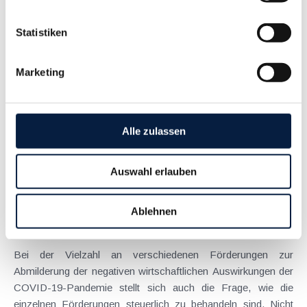
Anspruch auf Familienbeihilfe bei geschiedenen Eltern
Statistiken
August 2026
Einleitung und Kernaussage der Entscheidung Das
Marketing
Bundesfinanzgericht (GZ RV/7103366/2025 vom 10.02.2026)
hatte sich mit der Frage auseinanderzusetzen, welchem
Elternteil nach einer Scheidung die Familienbeihilfe zusteht,
wenn sich das Kind tatsächlich überwiegend im Haushalt
Alle zulassen
eines...
Langtext
empfehlen
drucken
Auswahl erlauben
Steuerliche Behandlung der Corona-Förderungen
Ablehnen
April 2021
Bei der Vielzahl an verschiedenen Förderungen zur
Abmilderung der negativen wirtschaftlichen Auswirkungen der
COVID-19-Pandemie stellt sich auch die Frage, wie die
einzelnen Förderungen steuerlich zu behandeln sind. Nicht