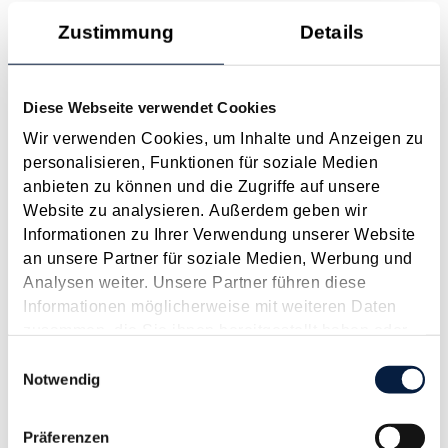
Gesetzliche Grundlagen der Hauptwohnsitzbefreiung Eine
Zustimmung
Details
Ausnahme von der bei privaten Grundstücksveräußerungen
regelmäßig anfallenden Immobilienertragsteuer (ImmoESt)
liegt dann vor, wenn die Voraussetzungen für die
Diese Webseite verwendet Cookies
Hauptwohnsitzbefreiung erfüllt sind....
Wir verwenden Cookies, um Inhalte und Anzeigen zu
Langtext
empfehlen
drucken
personalisieren, Funktionen für soziale Medien
anbieten zu können und die Zugriffe auf unsere
Tagesgelder auch bei eintägiger Reise ohne
Website zu analysieren. Außerdem geben wir
Nächtigung
Informationen zu Ihrer Verwendung unserer Website
August 2026
an unsere Partner für soziale Medien, Werbung und
Analysen weiter. Unsere Partner führen diese
Problemstellung und rechtlicher Hintergrund Tagesgelder
Informationen möglicherweise mit weiteren Daten
sollen Verpflegungsmehraufwendungen ausgleichen, welche
zusammen, die Sie ihnen bereitgestellt haben oder
im Zuge von Dienstreisen (beruflich bedingten Reisen) durch
die sie im Rahmen Ihrer Nutzung der Dienste
Einwilligungsauswahl
die Unkenntnis über die lokale Gastronomie resultieren –
gesammelt haben.
Notwendig
typischerweise stellt sich das Problem in der...
Langtext
empfehlen
drucken
Präferenzen