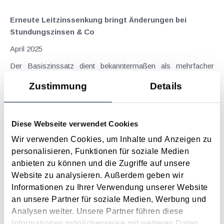
Erneute Leitzinssenkung bringt Änderungen bei
Stundungszinsen & Co
April 2025
Der Basiszinssatz dient bekanntermaßen als mehrfacher
Referenzzinssatz. Durch die jüngste, erneute Senkung des
Zustimmung
Details
Leitzinses durch die EZB um 0,25 Prozentpunkte wurde im
März 2025 auch der Basiszinssatz von 2,53 % auf 2,03 %
gesenkt. Bei den Stundungszinsen ist zu...
Diese Webseite verwendet Cookies
Langtext
empfehlen
drucken
Wir verwenden Cookies, um Inhalte und Anzeigen zu
personalisieren, Funktionen für soziale Medien
Aktueller Basis-, Stundungs-, Aussetzungs-,
anbieten zu können und die Zugriffe auf unsere
Anspruchs-, Beschwerde- und Umsatzsteuerzinssatz
Website zu analysieren. Außerdem geben wir
Januar 2025
Informationen zu Ihrer Verwendung unserer Website
an unsere Partner für soziale Medien, Werbung und
Der Basiszinssatz dient bekanntermaßen als mehrfacher
Analysen weiter. Unsere Partner führen diese
Referenzzinssatz. Durch die jüngste Senkung des Leitzinses
Informationen möglicherweise mit weiteren Daten