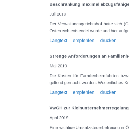
Beschränkung maximal abzugsfähiger
Juli 2019
Der Verwaltungsgerichtshof hatte sich (GZ Ra 2017/13/0042 vom 21.11.2018) mit dem Fall zu beschäftigen, in dem ein deutscher Arbeitnehmer nach
Langtext
empfehlen
drucken
Strenge Anforderungen an Familienh
Mai 2019
Die Kosten für Familienheimfahrten bzw. für doppelte Haushaltsführung können unter bestimmten Voraussetzungen als Werbungskosten steuerlich
Langtext
empfehlen
drucken
VwGH zur Kleinunternehmerregelung 
April 2019
Eine wichtige Umsatzsteuerbefreiung in Österreich stellt die Kleinunternehmerregelung dar. Demnach sind Umsätze von der Umsatzsteuer befreit, wenn