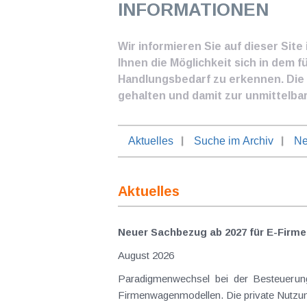
INFORMATIONEN
Wir informieren Sie auf dieser Sit
Ihnen die Möglichkeit sich in dem f
Handlungsbedarf zu erkennen. Die I
gehalten und damit zur unmittelba
Aktuelles
Suche im Archiv
Ne
Aktuelles
Neuer Sachbezug ab 2027 für E-Firme
August 2026
Paradigmenwechsel bei der Besteuerung von E-Dienstwagen Über Jahre hinweg galten reine 
Firmenwagenmodellen. Die private Nutzung