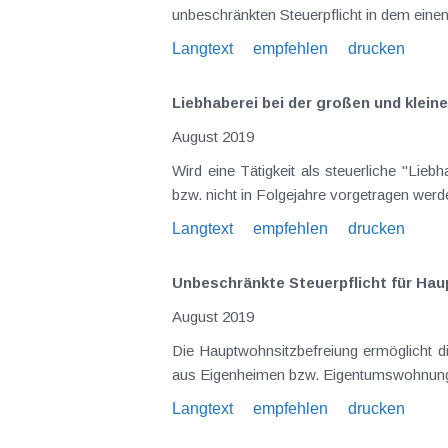
unbeschränkten Steuerpflicht in dem ei
Langtext
empfehlen
drucken
Liebhaberei bei der großen und klein
August 2019
Wird eine Tätigkeit als steuerliche "Liebhaberei" eingestuft, so dürfen daraus resultierende Verluste nicht mit anderen Einkünften ausgeglichen werden
Langtext
empfehlen
drucken
Unbeschränkte Steuerpflicht für Ha
August 2019
Die Hauptwohnsitzbefreiung ermöglicht die Befreiung von der Immobilienertragsteuer und somit die steuerliche Freistellung des Veräußerungserlöses
Langtext
empfehlen
drucken