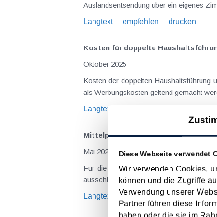
Auslandsentsendung über ein eigenes Zimm
Langtext
empfehlen
drucken
Kosten für doppelte Haushaltsführung
Oktober 2025
Kosten der doppelten Haushaltsführung 
als Werbungskosten geltend gemacht wer
Langtext
empfehlen
drucken
Zusti
Mittelpunkt der Lebensinteressen in 
Mai 2025
Diese Webseite verwendet 
Für die unbeschränkte Steuerpflicht in 
Wir verwenden Cookies, um
ausschlaggebend, welche dem Doppelbes
können und die Zugriffe au
Verwendung unserer Websit
Langtext
empfehlen
drucken
Partner führen diese Infor
haben oder die sie im Rah