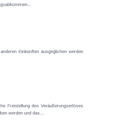
ungsabkommen...
aus Eigenheimen bzw. Eigentumswohnungen samt Grund und Boden. Dafür muss der Hauptwohnsitz aufgegeben werden und das...