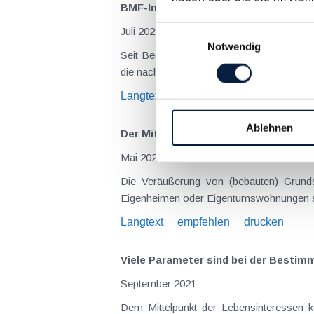
BMF-Info zur Unterstützung von Flüc
Einwilligungsauswahl
Juli 2022
Notwendig
Seit Beginn des Krieges in der Ukraine ze
die nach Österreich Geflüchteten durch 
Langtext
empfehlen
drucken
Ablehnen
Der Mittelpunkt der Lebensinteresse
Mai 2022
Die Veräußerung von (bebauten) Grundst
Eigenheimen oder Eigentumswohnungen sam
Langtext
empfehlen
drucken
Viele Parameter sind bei der Bestim
September 2021
Dem Mittelpunkt der Lebensinteressen k