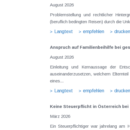
August 2026
Problemstellung und rechtlicher Hintergrund Tagesgelder sollen Verpflegungsmehraufwendungen ausgleichen, welche im Zuge v
(beruflich bedingten Reisen) durch die Unk
Langtext
empfehlen
drucke
Anspruch auf Familienbeihilfe bei ge
August 2026
Einleitung und Kernaussage der Entscheidung Das Bundesfinanzgericht (GZ RV/7103366/2025 vom 10.02.2026) 
auseinanderzusetzen, welchem Elternteil 
eines...
Langtext
empfehlen
drucke
Keine Steuerpflicht in Österreich b
März 2026
Ein Steuerpflichtiger war jahrelang am 