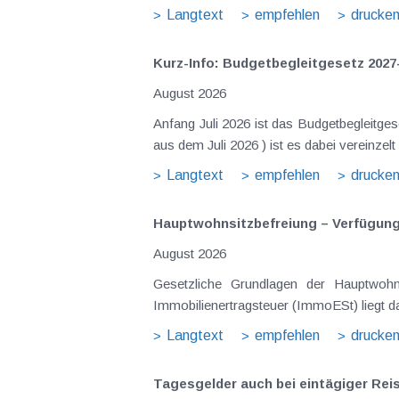
Langtext
empfehlen
drucke
Kurz-Info: Budgetbegleitgesetz 2027
August 2026
Anfang Juli 2026 ist das Budgetbegleitge
Langtext
empfehlen
drucke
Hauptwohnsitz​­befreiung – Verfügu
August 2026
Gesetzliche Grundlagen der Hauptwohnsitzbefreiung Eine Ausnahme von der bei privaten Grundstücksv
Immobilienertragsteuer (ImmoESt) liegt da
Langtext
empfehlen
drucke
Tagesgelder auch bei eintägiger Re