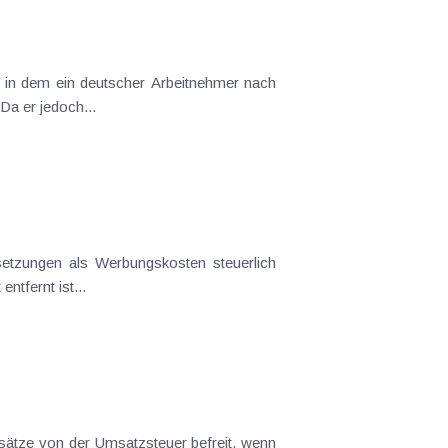
ssigkeit die unbeschränkte Steuerpflicht begründete. Da er jedoch...
ium dabei ist, dass die Arbeitsstätte vom Familienwohnort so weit entfernt ist...