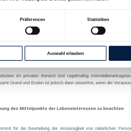
htlingen aus der Ukraine
Präferenzen
Statistiken
igt sich die österreichische Bevölkerung sehr hilfsbereit und unters
vielfältige Maßnahmen. Das BMF hat unlängst (BMF-Info GZ...
Auswahl erlauben
n ist auch für die Hauptwohnsitzbefreiung maßgebend
ücken im privaten Bereich löst regelmäßig Immobilienertragste
t Grund und Boden ist jedoch dann steuerfrei, wenn die Vorausse
mung des Mittelpunkts der Lebensinteressen zu beachten
ommt für die Beurteilung der Ansässigkeit von natürlichen Perso