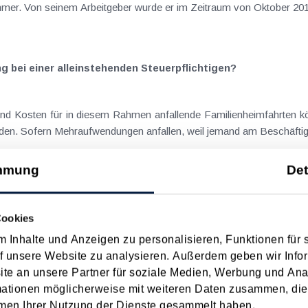
er. Von seinem Arbeitgeber wurde er im Zeitraum von Oktober 2011
 bei einer alleinstehenden Steuerpflichtigen?
und Kosten für in diesem Rahmen anfallende Familienheimfahrten 
den. Sofern Mehraufwendungen anfallen, weil jemand am Beschäftig
mmung
Det
Österreich bei (kurzfristiger) Entsendung in die USA
Cookies
einem Staat, woraus regelmäßig das Besteuerungsrecht am Welteink
 Inhalte und Anzeigen zu personalisieren, Funktionen für 
teuerungsabkommen (DBA) folgend nacheinander geprüft werden mü
f unsere Website zu analysieren. Außerdem geben wir Infor
e an unsere Partner für soziale Medien, Werbung und Ana
mationen möglicherweise mit weiteren Daten zusammen, die 
men Ihrer Nutzung der Dienste gesammelt haben.