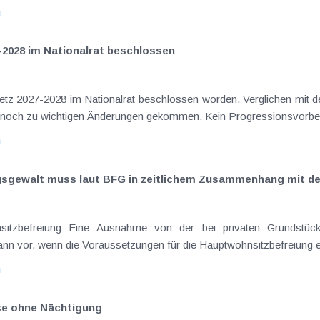
n
-2028 im Nationalrat beschlossen
setz 2027-2028 im Nationalrat beschlossen worden. Verglichen mit d
aus dem Juli 2026 ) ist es dabei vereinzelt noch zu wichtigen Ä
n
ngsgewalt muss laut BFG in zeitlichem Zusammenhang mit d
eräußerungen regelmäßig anfallenden
nn vor, wenn die Voraussetzungen für die Hauptwohnsitzbefreiung erfü
n
ise ohne Nächtigung