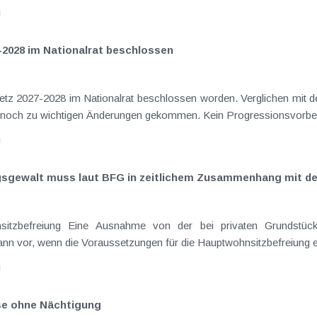
n
-2028 im Nationalrat beschlossen
setz 2027-2028 im Nationalrat beschlossen worden. Verglichen mit d
aus dem Juli 2026 ) ist es dabei vereinzelt noch zu wichtigen Ä
n
ngsgewalt muss laut BFG in zeitlichem Zusammenhang mit d
eräußerungen regelmäßig anfallenden
nn vor, wenn die Voraussetzungen für die Hauptwohnsitzbefreiung erfü
n
ise ohne Nächtigung