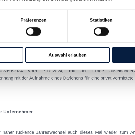
rnden Zeit sollte der näher rückende Jahreswechsel auch dieses Mal
Präferenzen
Statistiken
gelmäßig Möglichkeiten, durch gezielte Maßnahmen legal Steuern zu
 sind laut BFG sofort abzugsfähig
Auswahl erlauben
60/2024 vom 7.10.2024) mit der Frage auseinanderzus
ang mit der Aufnahme eines Darlehens für eine privat vermietete
ür Unternehmer
 der näher rückende Jahreswechsel auch dieses Mal wieder zum 