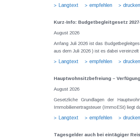
Langtext
empfehlen
drucke
Kurz-Info: Budgetbegleitgesetz 2027
August 2026
Anfang Juli 2026 ist das Budgetbegleitge
Langtext
empfehlen
drucke
Hauptwohnsitz​­befreiung – Verfügu
August 2026
Gesetzliche Grundlagen der Hauptwohnsitzbefreiung Eine Ausnahme von der bei privaten Grundstücksv
Immobilienertragsteuer (ImmoESt) liegt da
Langtext
empfehlen
drucke
Tagesgelder auch bei eintägiger Re