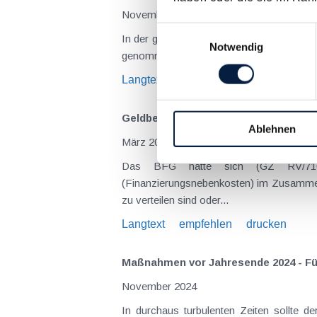
November 2025
Einwilligungsauswahl
In der gerade wirtschaftlich herausforde
Notwendig
genommen werden. Denn es finden sich re
Langtext
empfehlen
drucken
Geldbeschaffungskosten für Darlehen
Ablehnen
März 2025
Das BFG hatte sich (GZ RV/71027
(Finanzierungsnebenkosten) im Zusammenh
zu verteilen sind oder...
Langtext
empfehlen
drucken
Maßnahmen vor Jahresende 2024 - F
November 2024
In durchaus turbulenten Zeiten sollte