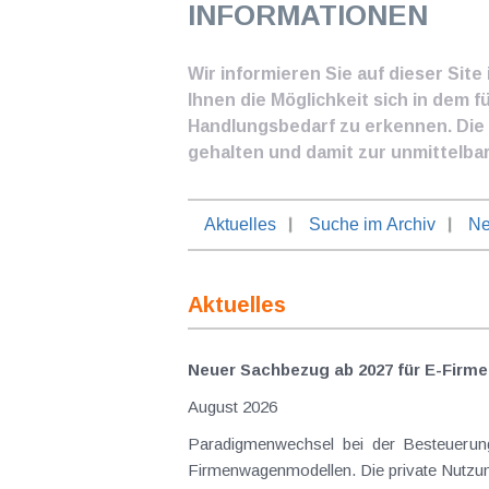
INFORMATIONEN
Wir informieren Sie auf dieser Sit
Ihnen die Möglichkeit sich in dem f
Handlungsbedarf zu erkennen. Die I
gehalten und damit zur unmittelba
Aktuelles
Suche im Archiv
Ne
Aktuelles
Neuer Sachbezug ab 2027 für E-Firme
August 2026
Paradigmenwechsel bei der Besteuerung von E-Dienstwagen Über Jahre hinweg galten reine 
Firmenwagenmodellen. Die private Nutzung