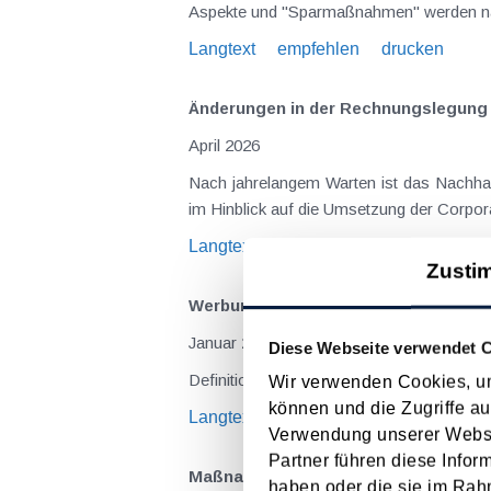
Langtext
empfehlen
drucken
Änderungen in der Rechnungslegung u
April 2026
Nach jahrelangem Warten ist das Nachhalt
im Hinblick auf die Umsetzung der Corpora
Langtext
empfehlen
drucken
Zusti
Werbungskosten
Januar 2026
Diese Webseite verwendet 
Definition, Auflistung und Beschreibung 
Wir verwenden Cookies, um
können und die Zugriffe au
Langtext
empfehlen
drucken
Verwendung unserer Websit
Partner führen diese Infor
Maßnahmen vor Jahresende 2025 – f
haben oder die sie im Rah