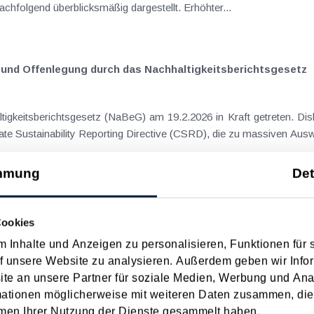
Aspekte und "Sparmaßnahmen" werden nachfolgend überblicksmäßig dargestellt. Erhöhter...
nd Offenlegung durch das Nachhaltigkeits­berichts­gesetz
igkeitsberichtsgesetz (NaBeG) am 19.2.2026 in Kraft getreten. Di
te Sustainability Reporting Directive (CSRD), die zu massiven Auswi
mmung
Det
Cookies
der wichtigsten Werbungskosten.
 Inhalte und Anzeigen zu personalisieren, Funktionen für 
f unsere Website zu analysieren. Außerdem geben wir Infor
e an unsere Partner für soziale Medien, Werbung und Ana
mationen möglicherweise mit weiteren Daten zusammen, die 
ür Unternehmer
men Ihrer Nutzung der Dienste gesammelt haben.