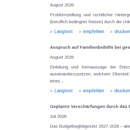
August 2026
Problemstellung und rechtlicher Hintergrund Tagesgelder sollen Verpflegungsmehraufwendungen ausgleichen, welche im Zuge v
(beruflich bedingten Reisen) durch die Unk
Langtext
empfehlen
drucke
Anspruch auf Familienbeihilfe bei ge
August 2026
Einleitung und Kernaussage der Entscheidung Das Bundesfinanzgericht (GZ RV/7103366/2025 vom 10.02.2026) 
auseinanderzusetzen, welchem Elternteil 
eines...
Langtext
empfehlen
drucke
Geplante Verschärfungen durch das 
Juli 2026
Das Budgetbegleitgesetz 2027-2028 – aktue