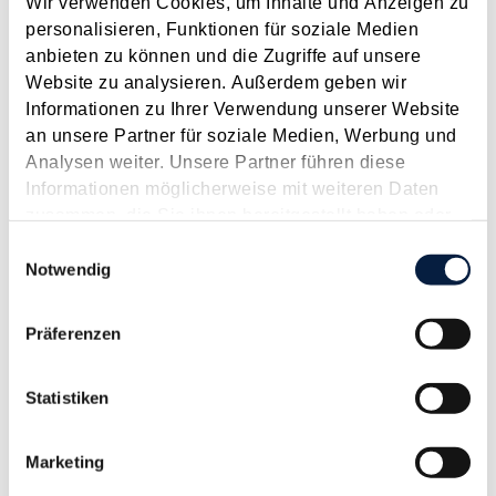
Wir verwenden Cookies, um Inhalte und Anzeigen zu
personalisieren, Funktionen für soziale Medien
Langtext
empfehlen
drucken
anbieten zu können und die Zugriffe auf unsere
Website zu analysieren. Außerdem geben wir
Kosten für die doppelte Haushaltsführung bei
Informationen zu Ihrer Verwendung unserer Website
Verlegung des Familienwohnsitzes steuerlich
an unsere Partner für soziale Medien, Werbung und
abzugsfähig?
Analysen weiter. Unsere Partner führen diese
Juli 2024
Informationen möglicherweise mit weiteren Daten
zusammen, die Sie ihnen bereitgestellt haben oder
Das BFG hatte sich (GZ RV/7101980/2023 vom 20.2.2024)
die sie im Rahmen Ihrer Nutzung der Dienste
Einwilligungsauswahl
mit der steuerlichen Abzugsfähigkeit von Kosten der
gesammelt haben.
Notwendig
doppelten Haushaltsführung auseinanderzusetzen.
Bezugnehmend auf das Jahr 2020 - also vor dem russischen
Angriffskrieg auf die Ukraine - beantragte eine Arbeitnehmerin
Präferenzen
eines...
Langtext
empfehlen
drucken
Statistiken
"Doppelte Haushaltsführung" bei einer
Marketing
Wohngemeinschaft?