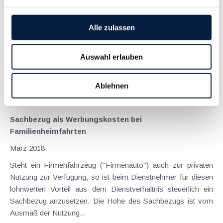
Juni 2021
Die Kosten für den privaten Haushalt sind gewöhnlich dem
Alle zulassen
Privatbereich zuzuordnen und damit zusammenhängende
Aufwendungen deshalb steuerlich irrelevant und nicht
Auswahl erlauben
abzugsfähig. Wer aber aus beruflichen Gründen in der Nähe
des Arbeitsplatzes einen zweiten Haushalt...
Ablehnen
Langtext
empfehlen
drucken
Sachbezug als Werbungskosten bei
Familienheimfahrten
März 2018
Steht ein Firmenfahrzeug ("Firmenauto") auch zur privaten
Nutzung zur Verfügung, so ist beim Dienstnehmer für diesen
lohnwerten Vorteil aus dem Dienstverhältnis steuerlich ein
Sachbezug anzusetzen. Die Höhe des Sachbezugs ist vom
Ausmaß der Nutzung...