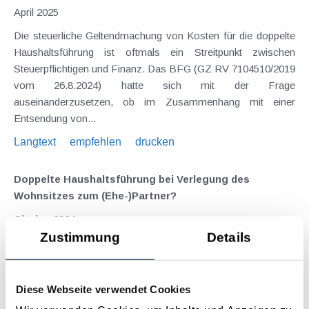
April 2025
Die steuerliche Geltendmachung von Kosten für die doppelte
Haushaltsführung ist oftmals ein Streitpunkt zwischen
Steuerpflichtigen und Finanz. Das BFG (GZ RV 7104510/2019
vom 26.8.2024) hatte sich mit der Frage
auseinanderzusetzen, ob im Zusammenhang mit einer
Entsendung von...
Langtext
empfehlen
drucken
Doppelte Haushaltsführung bei Verlegung des
Wohnsitzes zum (Ehe-)Partner?
Oktober 2024
Zustimmung
Details
Der VwGH (GZ Ra 2023/15/0087 vom 29.5.2024) hatte sich
mit der Konstellation auseinanderzusetzen, in welcher eine
Steuerpflichtige mit Hauptwohnsitz in der Steiermark, wo sie in
Diese Webseite verwendet Cookies
dem gesamten Zeitraum beruflich als Beamtin tätig ist, nach
der Eheschließung im Jahr 2012 in Wien einen...