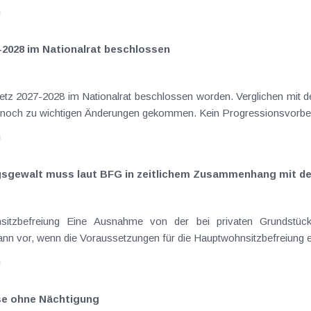
n
-2028 im Nationalrat beschlossen
setz 2027-2028 im Nationalrat beschlossen worden. Verglichen mit d
aus dem Juli 2026 ) ist es dabei vereinzelt noch zu wichtigen Ä
n
ngsgewalt muss laut BFG in zeitlichem Zusammenhang mit d
eräußerungen regelmäßig anfallenden
nn vor, wenn die Voraussetzungen für die Hauptwohnsitzbefreiung erfü
n
ise ohne Nächtigung