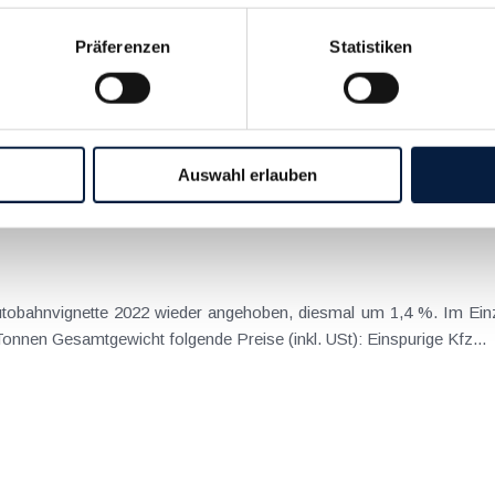
Präferenzen
Statistiken
die Autobahnvignette 2023 wieder angehoben, diesmal um 2,
elten für den Erwerb der purpurfarbenen Vignette für Kfz bis ma
Auswahl erlauben
utobahnvignette 2022 wieder angehoben, diesmal um 1,4 %. Im Einz
farbigen Vignette für Kfz bis maximal 3,5 Tonnen Gesamtgewicht folgende Preise (inkl. USt): Einspurige Kfz...