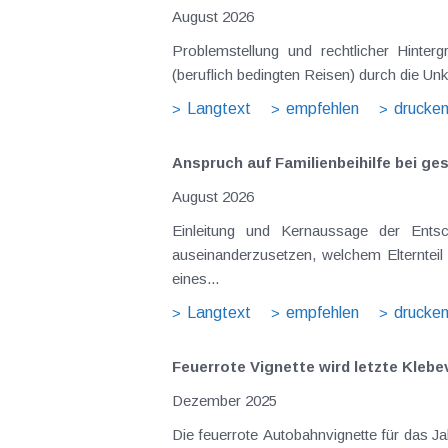
August 2026
Problemstellung und rechtlicher Hintergrund Tagesgelder sollen Verpflegungsmehraufwendungen ausgleichen, welche im Zuge v
(beruflich bedingten Reisen) durch die Unk
Langtext
empfehlen
drucke
Anspruch auf Familienbeihilfe bei ge
August 2026
Einleitung und Kernaussage der Entscheidung Das Bundesfinanzgericht (GZ RV/7103366/2025 vom 10.02.2026) 
auseinanderzusetzen, welchem Elternteil 
eines...
Langtext
empfehlen
drucke
Feuerrote Vignette wird letzte Klebe
Dezember 2025
Die feuerrote Autobahnvignette für das Ja