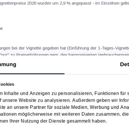
Vignettenpreise 2026 wurden um 2,9 % angepasst - im Einzelnen gelten
er
ngen bei der Vignette gegeben hat (Einführung der 1-Tages-Vignette
"nur" zu Preiserhöhungen gem. des harmonisierten Verbraucherpreis
mmung
Det
ette für 2024
Cookies
 Inhalte und Anzeigen zu personalisieren, Funktionen für 
euerungen bei der Autobahnvignette - die Vignette für 1 Tag wird ei
f unsere Website zu analysieren. Außerdem geben wir Infor
ließlich digital). Neu ist überdies, dass die 1-Tages-Vignette...
e an unsere Partner für soziale Medien, Werbung und Ana
mationen möglicherweise mit weiteren Daten zusammen, die 
men Ihrer Nutzung der Dienste gesammelt haben.