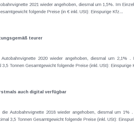
utobahnvignette 2021 wieder angehoben, diesmal um 1,5%. Im Einzel
Vignette für Kfz bis maximal 3,5 Tonnen Gesamtgewicht folgende Preise (in € inkl. USt): Einspurige Kfz...
rtungsgemäß teurer
der
himmelblauen Vignette für Kfz bis maximal 3,5 Tonnen Gesamtgewicht folgende Preis
rstmals auch digital verfügbar
 den Erwerb der
Kirschrot farbigen Vignette für Kfz bis maximal 3,5 Tonnen Gesamtgewicht 