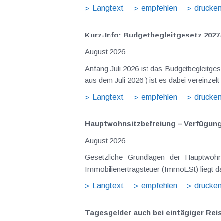
Langtext
empfehlen
drucke
Kurz-Info: Budgetbegleitgesetz 2027
August 2026
Anfang Juli 2026 ist das Budgetbegleitge
Langtext
empfehlen
drucke
Hauptwohnsitz​­befreiung – Verfügu
August 2026
Gesetzliche Grundlagen der Hauptwohnsitzbefreiung Eine Ausnahme von der bei privaten Grundstücksv
Immobilienertragsteuer (ImmoESt) liegt da
Langtext
empfehlen
drucke
Tagesgelder auch bei eintägiger Re