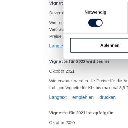
Vignette für 2023 wird teurer
Einwilligungsauswahl
Notwendig
Dezember 2022
Wie erwartet werden die Preise für 
Verbraucherpreisindex). Im Einzelnen g
Preise...
Ablehnen
Langtext
empfehlen
drucken
Vignette für 2022 wird teurer
Oktober 2021
Wie erwartet werden die Preise für die A
Langtext
empfehlen
drucken
Vignette für 2021 ist apfelgrün
Oktober 2020