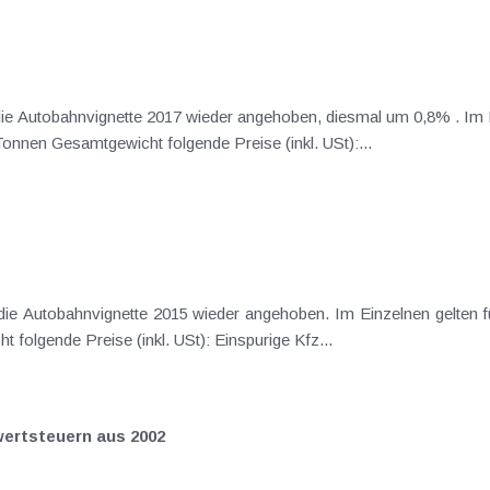
r Türkis
farbigen Vignette für Kfz bis maximal 3,5 Tonnen Gesamtgewicht folgende Preise (inkl. USt):...
ignette für
Kfz bis maximal 3,5 Tonnen Gesamtgewicht folgende Preise (inkl. USt): Einspurige Kfz...
ertsteuern aus 2002