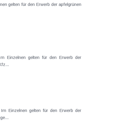
nen gelten für den Erwerb der apfelgrünen
e (inkl. USt): Einspurige Kfz...
folgende Preise (inkl. USt): Einspurige...