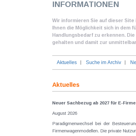
INFORMATIONEN
Wir informieren Sie auf dieser Sit
Ihnen die Möglichkeit sich in dem f
Handlungsbedarf zu erkennen. Die I
gehalten und damit zur unmittelba
Aktuelles
Suche im Archiv
Ne
Aktuelles
Neuer Sachbezug ab 2027 für E-Firme
August 2026
Paradigmenwechsel bei der Besteuerung von E-Dienstwagen Über Jahre hinweg galten reine 
Firmenwagenmodellen. Die private Nutzung