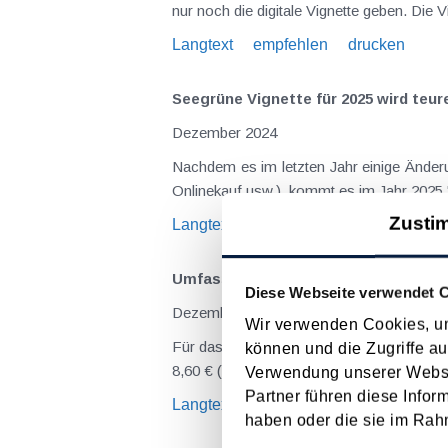
nur noch die digitale Vignette geben. Die 
Langtext
empfehlen
drucken
Seegrüne Vignette für 2025 wird teur
Dezember 2024
Nachdem es im letzten Jahr einige Änderu
Onlinekauf usw.), kommt es im Jahr 2025 
Zusti
Langtext
empfehlen
drucken
Umfassende Neuerungen bei der Vign
Diese Webseite verwendet 
Dezember 2023
Wir verwenden Cookies, um
Für das Jahr 2024 kommt es zu mehreren N
können und die Zugriffe au
8,60 € (die 1-Tages-Vignette gibt es aussch
Verwendung unserer Websit
Partner führen diese Infor
Langtext
empfehlen
drucken
haben oder die sie im Rah