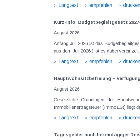
Langtext
empfehlen
drucke
Kurz-Info: Budgetbegleitgesetz 2027
August 2026
Anfang Juli 2026 ist das Budgetbegleitge
Langtext
empfehlen
drucke
Hauptwohnsitz​­befreiung – Verfügu
August 2026
Gesetzliche Grundlagen der Hauptwohnsitzbefreiung Eine Ausnahme von der bei privaten Grundstücksv
Immobilienertragsteuer (ImmoESt) liegt da
Langtext
empfehlen
drucke
Tagesgelder auch bei eintägiger Re