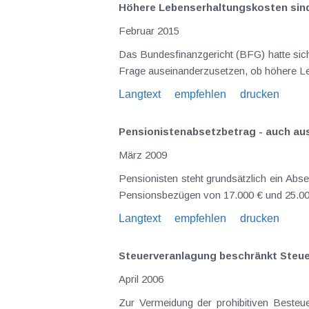
Höhere Lebenserhaltungskosten sin
Februar 2015
Das Bundesfinanzgericht (BFG) hatte sich unlängst (GZ RV/7102115/2013 vom 5.9.2014) in einem ungewöhnlich anmutenden Sachverhalt auch mit der
Langtext
empfehlen
drucken
Pensionistenabsetzbetrag - auch aus
März 2009
Pensionisten steht grundsätzlich ein Absetzbetrag von 400 € pro Jahr zu. Dieser vermindert sich gleichmäßig einschleifend zwischen zu versteuernden
Pensionsbezügen von 17.000 € und 25.000 
Langtext
empfehlen
drucken
Steuerveranlagung beschränkt Steuer
April 2006
Zur Vermeidung der prohibitiven Besteu