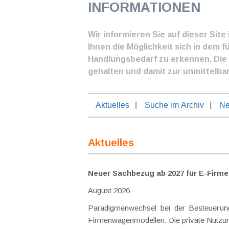
INFORMATIONEN
Wir informieren Sie auf dieser Sit
Ihnen die Möglichkeit sich in dem f
Handlungsbedarf zu erkennen. Die I
gehalten und damit zur unmittelba
Aktuelles
Suche im Archiv
Ne
Aktuelles
Neuer Sachbezug ab 2027 für E-Firme
August 2026
Paradigmenwechsel bei der Besteuerung von E-Dienstwagen Über Jahre hinweg galten reine 
Firmenwagenmodellen. Die private Nutzung