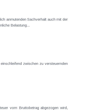
ltungskosten am Wohnsitz in Luxemburg eine außergewöhnliche Belastung...
steuer vom Bruttobetrag abgezogen wird,