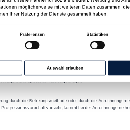
e an unsere Partner für soziale Medien, Werbung und Ana
rhältnis einbehalten worden waren, gehören als gleichsam...
mationen möglicherweise mit weiteren Daten zusammen, die 
men Ihrer Nutzung der Dienste gesammelt haben.
eim Anrechnungshöchstbetrag zu berücksichtigen
Präferenzen
Statistiken
r dort, sondern auch in Österreich besteuert würden....
Auswahl erlauben
trags ohne spezielle Tarifregelungen
der Befreiungsmethode üblicherweise den Progressionsvorbehalt vorsieht, kommt bei der Anrechnu