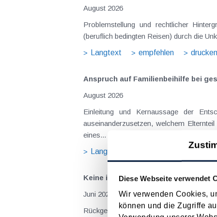
August 2026
Problemstellung und rechtlicher Hintergrund Tagesgelder sollen Verpflegungsmehraufwendungen ausgleichen, welche im Zuge v
(beruflich bedingten Reisen) durch die Unk
Langtext
empfehlen
drucke
Anspruch auf Familienbeihilfe bei ge
August 2026
Einleitung und Kernaussage der Entscheidung Das Bundesfinanzgericht (GZ RV/7103366/2025 vom 10.02.2026) 
auseinanderzusetzen, welchem Elternteil 
eines...
Zusti
Langtext
empfehlen
drucke
Keine inländische Besteuerung rückg
Diese Webseite verwendet 
Wir verwenden Cookies, um
Juni 2021
können und die Zugriffe au
Rückgezahlte Sozialversicherungsbeiträg