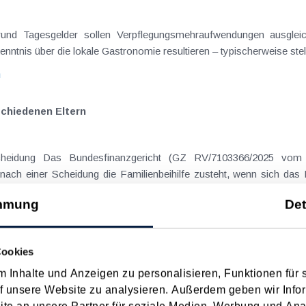
on Dienstreisen
enntnis über die lokale Gastronomie resultieren – typischerweise stell
n
schiedenen Eltern
hatte sich mit der Frage
nach einer Scheidung die Familienbeihilfe zusteht, wenn sich das
mmung
Det
n
ezahlter Sozialversicherungsbeiträge bei Auslandstätigkeit
Cookies
 Inhalte und Anzeigen zu personalisieren, Funktionen für 
f unsere Website zu analysieren. Außerdem geben wir Infor
e, d.h. rückgezahlte Pflichtbeiträge, sofern diese zur Gänze od