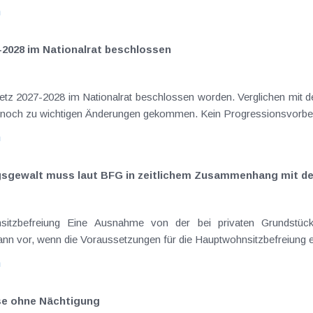
n
-2028 im Nationalrat beschlossen
setz 2027-2028 im Nationalrat beschlossen worden. Verglichen mit d
aus dem Juli 2026 ) ist es dabei vereinzelt noch zu wichtigen Ä
n
ngsgewalt muss laut BFG in zeitlichem Zusammenhang mit d
eräußerungen regelmäßig anfallenden
nn vor, wenn die Voraussetzungen für die Hauptwohnsitzbefreiung erfü
n
ise ohne Nächtigung