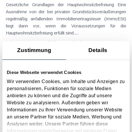
Gesetzliche Grundlagen der Hauptwohnsitzbefreiung Eine
Ausnahme von der bei privaten Grundstücksveräußerungen
regelmäßig anfallenden Immobilienertragsteuer (ImmoESt)
liegt dann vor, wenn die Voraussetzungen für die
Hauptwohnsitzbefreiung erfüllt sind....
Langtext
empfehlen
drucken
Zustimmung
Details
Tagesgelder auch bei eintägiger Reise ohne
Nächtigung
Diese Webseite verwendet Cookies
August 2026
Wir verwenden Cookies, um Inhalte und Anzeigen zu
Problemstellung und rechtlicher Hintergrund Tagesgelder
personalisieren, Funktionen für soziale Medien
sollen Verpflegungsmehraufwendungen ausgleichen, welche
anbieten zu können und die Zugriffe auf unsere
im Zuge von Dienstreisen (beruflich bedingten Reisen) durch
Website zu analysieren. Außerdem geben wir
die Unkenntnis über die lokale Gastronomie resultieren –
Informationen zu Ihrer Verwendung unserer Website
typischerweise stellt sich das Problem in der...
an unsere Partner für soziale Medien, Werbung und
Analysen weiter. Unsere Partner führen diese
Langtext
empfehlen
drucken
Informationen möglicherweise mit weiteren Daten