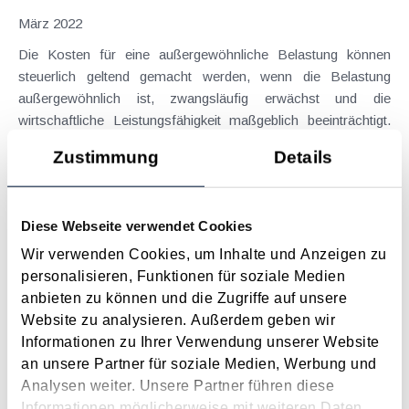
März 2022
Die Kosten für eine außergewöhnliche Belastung können
steuerlich geltend gemacht werden, wenn die Belastung
außergewöhnlich ist, zwangsläufig erwächst und die
wirtschaftliche Leistungsfähigkeit maßgeblich beeinträchtigt.
Die...
Zustimmung
Details
Langtext
empfehlen
drucken
Nicht alle Ausgaben für eine 24h-Pflege sind eine
Diese Webseite verwendet Cookies
"außergewöhnliche Belastung"
Wir verwenden Cookies, um Inhalte und Anzeigen zu
Juli 2021
personalisieren, Funktionen für soziale Medien
anbieten zu können und die Zugriffe auf unsere
Bei einer Betreuung von Pflegebedürftigen zu Hause sind die
Website zu analysieren. Außerdem geben wir
damit verbundenen Aufwendungen wie bei einer
Informationen zu Ihrer Verwendung unserer Website
Heimbetreuung ab Bezug von Pflegegeld der Pflegestufe 1
an unsere Partner für soziale Medien, Werbung und
als außergewöhnliche Belastung abzugsfähig. Alternativ kann
Analysen weiter. Unsere Partner führen diese
der Pflegebedarf auch durch ein ärztliches...
Informationen möglicherweise mit weiteren Daten