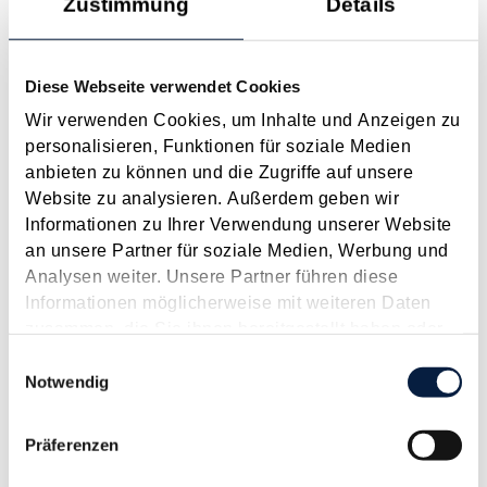
Zustimmung
Details
startet die Geräte-Retter-Prämie als Nachfolge zum
Reparaturbonus für die Reparatur von Elektro- und
Elektronikgeräten. Förderberechtigt sind ausschließlich
Diese Webseite verwendet Cookies
Privatpersonen mit Wohnsitz in...
Wir verwenden Cookies, um Inhalte und Anzeigen zu
Langtext
empfehlen
drucken
personalisieren, Funktionen für soziale Medien
anbieten zu können und die Zugriffe auf unsere
BMF-Aussagen zur Mitarbeiter­prämie 2025
Website zu analysieren. Außerdem geben wir
Dezember 2025
Informationen zu Ihrer Verwendung unserer Website
an unsere Partner für soziale Medien, Werbung und
Mit dem Budgetbegleitgesetz 2025 wurde die
Analysen weiter. Unsere Partner führen diese
Mitarbeiterprämie zur Mitarbeiterprämie 2025 "relaunched".
Informationen möglicherweise mit weiteren Daten
Hiermit können Arbeitgeber im Jahr 2025 Zulagen und
zusammen, die Sie ihnen bereitgestellt haben oder
Bonuszahlungen bis zu 1.000 € einem oder mehreren
die sie im Rahmen Ihrer Nutzung der Dienste
Einwilligungsauswahl
Arbeitnehmern aus sachlichen, betriebsbezogenen...
gesammelt haben.
Notwendig
Langtext
empfehlen
drucken
Präferenzen
Kein Sachbezug für Abstell- und Garagenplätze bei
vorhandenem "Parkpickerl"