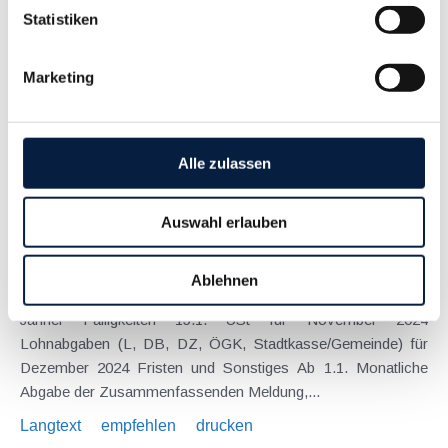
Statistiken
September 2025
Das BFG hatte sich (GZ RV/7103968/2024 vom 27. Mai 2025)
Marketing
mit der Frage auseinanderzusetzen, ob die unentgeltliche
Zurverfügungstellung eines Abstell- bzw. Garagenplatzes
durch den Arbeitgeber in einem Bereich, in dem ein so
genanntes "Parkpickerl" benötigt wird, auch dann...
Alle zulassen
Langtext
empfehlen
drucken
Auswahl erlauben
Steuertermine 2025
Ablehnen
Januar 2025
Jänner Fälligkeiten 15.1. USt für November 2024
Lohnabgaben (L, DB, DZ, ÖGK, Stadtkasse/Gemeinde) für
Dezember 2024 Fristen und Sonstiges Ab 1.1. Monatliche
Abgabe der Zusammenfassenden Meldung,...
Langtext
empfehlen
drucken