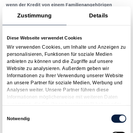
wenn der Kredit von einem Familienangehörigen
aufgenommen worden ist
Zustimmung
Details
Oktober 2024
Das Bundesfinanzgericht (BFG) hatte sich unlängst mit der
Diese Webseite verwendet Cookies
Frage auseinanderzusetzen (GZ RV/7102072/2017 vom
15.3.2024), ob im Zusammenhang mit dem kreditfinanzierten
Wir verwenden Cookies, um Inhalte und Anzeigen zu
Kauf einer anschließend vermieteten Immobilie anfallende
personalisieren, Funktionen für soziale Medien
Fremdfinanzierungskosten auch dann abzugsfähig sind,
anbieten zu können und die Zugriffe auf unsere
wenn...
Website zu analysieren. Außerdem geben wir
Informationen zu Ihrer Verwendung unserer Website
Langtext
empfehlen
drucken
an unsere Partner für soziale Medien, Werbung und
Analysen weiter. Unsere Partner führen diese
Arbeiten im Homeoffice wird zur Telearbeit
Informationen möglicherweise mit weiteren Daten
September 2024
zusammen, die Sie ihnen bereitgestellt haben oder
die sie im Rahmen Ihrer Nutzung der Dienste
Einwilligungsauswahl
Durch die COVID-19-Pandemie ist das Arbeiten im
gesammelt haben.
Notwendig
Homeoffice zur Notwendigkeit geworden und hat seitdem in
vielen (vor allem dienstleistenden) Berufen nicht an