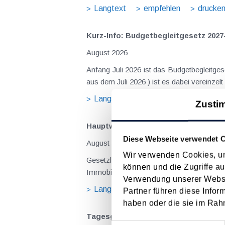
Langtext
empfehlen
drucke
Kurz-Info: Budgetbegleitgesetz 2027
August 2026
Anfang Juli 2026 ist das Budgetbegleitge
Langtext
empfehlen
drucke
Zusti
Hauptwohnsitz​­befreiung – Verfügu
Diese Webseite verwendet 
August 2026
Wir verwenden Cookies, um
Gesetzliche Grundlagen der Hauptwohnsitzbefreiung Eine Ausnahme von der bei privaten Grundstücksv
können und die Zugriffe au
Immobilienertragsteuer (ImmoESt) liegt da
Verwendung unserer Websit
Langtext
empfehlen
drucke
Partner führen diese Infor
haben oder die sie im Rah
Tagesgelder auch bei eintägiger Re