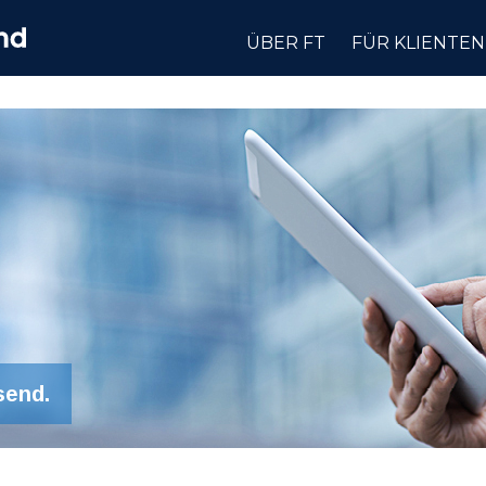
ÜBER FT
FÜR KLIENTEN
send.