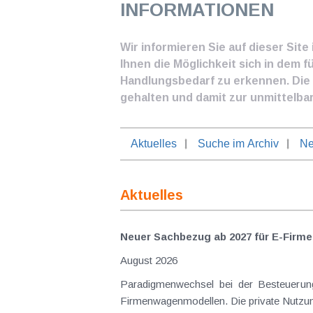
INFORMATIONEN
Wir informieren Sie auf dieser Sit
Ihnen die Möglichkeit sich in dem f
Handlungsbedarf zu erkennen. Die I
gehalten und damit zur unmittelba
Aktuelles
Suche im Archiv
Ne
Aktuelles
Neuer Sachbezug ab 2027 für E-Firme
August 2026
Paradigmenwechsel bei der Besteuerung von E-Dienstwagen Über Jahre hinweg galten reine 
Firmenwagenmodellen. Die private Nutzung