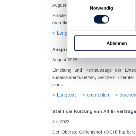
Einwilligungsauswahl
August 2026
Notwendig
Problemstellung und rechtlicher Hintergrund Tagesgelder sollen Verpflegungsmehraufwendungen ausgleichen, welche im Zuge v
(beruflich bedingten Reisen) durch die Unk
Langtext
empfehlen
drucke
Ablehnen
Anspruch auf Familienbeihilfe bei ge
August 2026
Einleitung und Kernaussage der Entscheidung Das Bundesfinanzgericht (GZ RV/7103366/2025 vom 10.02.2026) 
auseinanderzusetzen, welchem Elternteil 
eines...
Langtext
empfehlen
drucke
Stellt die Kürzung von All-In-Verträge
Juli 2023
Der Oberste Gerichtshof (OGH) hat bereit