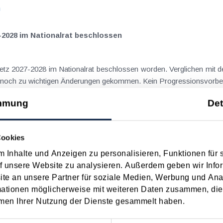
n
-2028 im Nationalrat beschlossen
setz 2027-2028 im Nationalrat beschlossen worden. Verglichen mit d
aus dem Juli 2026 ) ist es dabei vereinzelt noch zu wichtigen Ä
n
mmung
Det
ngsgewalt muss laut BFG in zeitlichem Zusammenhang mit d
Cookies
 Inhalte und Anzeigen zu personalisieren, Funktionen für 
eräußerungen regelmäßig anfallenden
f unsere Website zu analysieren. Außerdem geben wir Infor
nn vor, wenn die Voraussetzungen für die Hauptwohnsitzbefreiung erfü
e an unsere Partner für soziale Medien, Werbung und Ana
n
mationen möglicherweise mit weiteren Daten zusammen, die 
men Ihrer Nutzung der Dienste gesammelt haben.
ise ohne Nächtigung