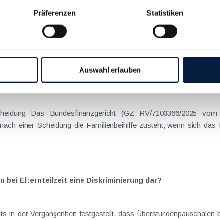
Präferenzen
Statistiken
on Dienstreisen
enntnis über die lokale Gastronomie resultieren – typischerweise stell
n
Auswahl erlauben
schiedenen Eltern
hatte sich mit der Frage
nach einer Scheidung die Familienbeihilfe zusteht, wenn sich das
n
n bei Elternteilzeit eine Diskriminierung dar?
s in der Vergangenheit festgestellt, dass Überstundenpauschalen bei