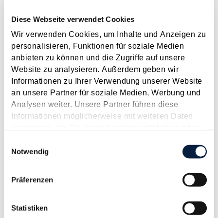
Klarstellungen resultieren viele Änderungen aus der EU-
Diese Webseite verwendet Cookies
Richtlinie "Vorschriften zur...
Wir verwenden Cookies, um Inhalte und Anzeigen zu
Langtext
empfehlen
drucken
personalisieren, Funktionen für soziale Medien
anbieten zu können und die Zugriffe auf unsere
Erwartete steuerliche Änderungen durch das neue
Website zu analysieren. Außerdem geben wir
Regierungsprogramm
Informationen zu Ihrer Verwendung unserer Website
Januar 2018
an unsere Partner für soziale Medien, Werbung und
Analysen weiter. Unsere Partner führen diese
Das neue Regierungsprogramm für den Zeitraum 2017 bis
Informationen möglicherweise mit weiteren Daten
2022 ist rund 180 Seiten stark und umfasst sehr allgemein
zusammen, die Sie ihnen bereitgestellt haben oder
gehaltene Themenbereiche wie z.B. "Staat und Europa",
die sie im Rahmen Ihrer Nutzung der Dienste
Einwilligungsauswahl
"Zukunft und Gesellschaft" oder auch "Standort und
gesammelt haben.
Notwendig
Nachhaltigkeit". Geplante steuerliche...
Langtext
empfehlen
drucken
Präferenzen
Strengere Anforderungen an Advance Rulings
Statistiken
Mai 2015