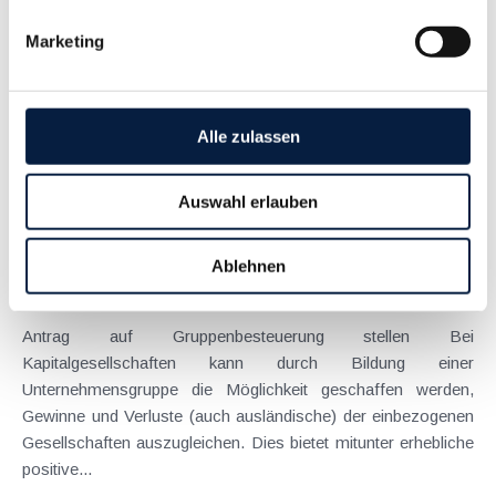
Mit der Einführung des so genannten Advance Rulings (
Marketing
Auskunftsbescheid gem. § 118 BAO ) im Jahr 2011 ist es zu
verstärkter Recht- und Planungssicherheit für (noch nicht
verwirklichte) Steuergestaltungen in den Bereichen
Umgründungen , Verrechnungspreise und...
Alle zulassen
Langtext
empfehlen
drucken
Auswahl erlauben
Steuerliche Maßnahmen zum Jahreswechsel - Für
Unternehmer
Ablehnen
November 2012
Antrag auf Gruppenbesteuerung stellen Bei
Kapitalgesellschaften kann durch Bildung einer
Unternehmensgruppe die Möglichkeit geschaffen werden,
Gewinne und Verluste (auch ausländische) der einbezogenen
Gesellschaften auszugleichen. Dies bietet mitunter erhebliche
positive...