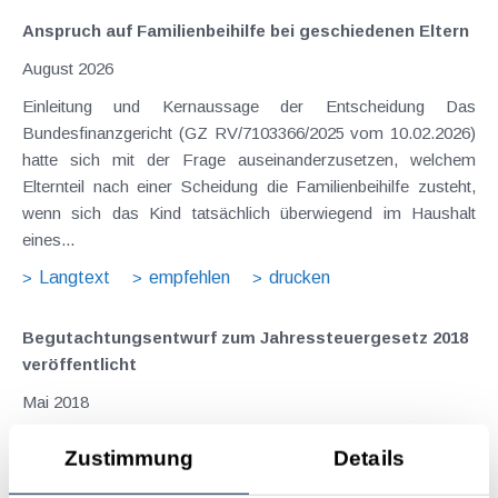
Anspruch auf Familienbeihilfe bei geschiedenen Eltern
August 2026
Einleitung und Kernaussage der Entscheidung Das
Bundesfinanzgericht (GZ RV/7103366/2025 vom 10.02.2026)
hatte sich mit der Frage auseinanderzusetzen, welchem
Elternteil nach einer Scheidung die Familienbeihilfe zusteht,
wenn sich das Kind tatsächlich überwiegend im Haushalt
eines...
Langtext
empfehlen
drucken
Begutachtungsentwurf zum Jahressteuergesetz 2018
veröffentlicht
Mai 2018
Anfang April 2018 wurde das Jahressteuergesetz 2018 - als
Zustimmung
Details
Nachfolger von Abgabenänderungsgesetzen im Frühjahr und
im Herbst - als Begutachtungsentwurf veröffentlicht. Neben