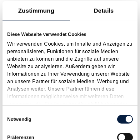
Anspruch auf Familienbeihilfe bei geschiedenen Eltern
Zustimmung
Details
August 2026
Einleitung und Kernaussage der Entscheidung Das
Diese Webseite verwendet Cookies
Bundesfinanzgericht (GZ RV/7103366/2025 vom 10.02.2026)
Wir verwenden Cookies, um Inhalte und Anzeigen zu
hatte sich mit der Frage auseinanderzusetzen, welchem
personalisieren, Funktionen für soziale Medien
Elternteil nach einer Scheidung die Familienbeihilfe zusteht,
anbieten zu können und die Zugriffe auf unsere
wenn sich das Kind tatsächlich überwiegend im Haushalt
Website zu analysieren. Außerdem geben wir
eines...
Informationen zu Ihrer Verwendung unserer Website
Langtext
empfehlen
drucken
an unsere Partner für soziale Medien, Werbung und
Analysen weiter. Unsere Partner führen diese
Kapitalzuflüsse aus der Schweiz und aus
Informationen möglicherweise mit weiteren Daten
Liechtenstein – letzte Chance zur Mitteilung an die
zusammen, die Sie ihnen bereitgestellt haben oder
Bank für Einmalzahlung bis 31. März 2016
die sie im Rahmen Ihrer Nutzung der Dienste
Einwilligungsauswahl
gesammelt haben.
Notwendig
März 2016
Wie schon in KI 08/15 berichtet, möchte der Gesetzgeber im
Präferenzen
Rahmen der Kapitalzuflussmeldung sogenannte „