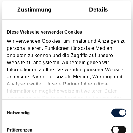
Gesetzliche Grundlagen der Hauptwohnsitzbefreiung Eine
Zustimmung
Details
Ausnahme von der bei privaten Grundstücksveräußerungen
regelmäßig anfallenden Immobilienertragsteuer (ImmoESt)
liegt dann vor, wenn die Voraussetzungen für die
Diese Webseite verwendet Cookies
Hauptwohnsitzbefreiung erfüllt sind....
Wir verwenden Cookies, um Inhalte und Anzeigen zu
Langtext
empfehlen
drucken
personalisieren, Funktionen für soziale Medien
anbieten zu können und die Zugriffe auf unsere
Tagesgelder auch bei eintägiger Reise ohne
Website zu analysieren. Außerdem geben wir
Nächtigung
Informationen zu Ihrer Verwendung unserer Website
August 2026
an unsere Partner für soziale Medien, Werbung und
Analysen weiter. Unsere Partner führen diese
Problemstellung und rechtlicher Hintergrund Tagesgelder
Informationen möglicherweise mit weiteren Daten
sollen Verpflegungsmehraufwendungen ausgleichen, welche
zusammen, die Sie ihnen bereitgestellt haben oder
im Zuge von Dienstreisen (beruflich bedingten Reisen) durch
die sie im Rahmen Ihrer Nutzung der Dienste
Einwilligungsauswahl
die Unkenntnis über die lokale Gastronomie resultieren –
gesammelt haben.
Notwendig
typischerweise stellt sich das Problem in der...
Langtext
empfehlen
drucken
Präferenzen