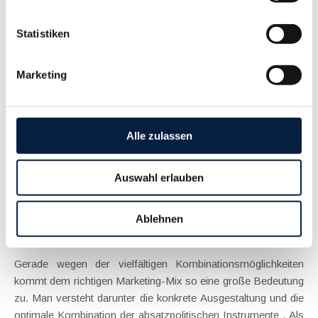
Anspruch auf Familienbeihilfe bei geschiedenen Eltern
Statistiken
August 2026
Einleitung und Kernaussage der Entscheidung Das
Marketing
Bundesfinanzgericht (GZ RV/7103366/2025 vom 10.02.2026)
hatte sich mit der Frage auseinanderzusetzen, welchem
Elternteil nach einer Scheidung die Familienbeihilfe zusteht,
wenn sich das Kind tatsächlich überwiegend im Haushalt
Alle zulassen
eines...
Langtext
empfehlen
drucken
Auswahl erlauben
Auf den richtigen Marketing-Mix kommt es an
Ablehnen
August 2016
Gerade wegen der vielfältigen Kombinationsmöglichkeiten
kommt dem richtigen Marketing-Mix so eine große Bedeutung
zu. Man versteht darunter die konkrete Ausgestaltung und die
optimale Kombination der absatzpolitischen Instrumente . Als