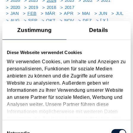
2026
2025
2024
2023
2022
2021
2020
2019
2018
2017
JAN
FEB
MÄR
APR
MAI
JUN
JUL
AUG
SEP
OKT
NOV
DEZ
[ X ]
Zustimmung
Details
Energiekostenzuschuss für Non-Profit-
Organisationen
Diese Webseite verwendet Cookies
Februar 2024
Wir verwenden Cookies, um Inhalte und Anzeigen zu
Mit dem Ziel, dass auch nicht unternehmerisch tätige
personalisieren, Funktionen für soziale Medien
gemeinnützige Organisationen aus allen Lebensbereichen wie
anbieten zu können und die Zugriffe auf unsere
etwa Kunst und Kultur, Gesundheit, Pflege, Sport und auch
Website zu analysieren. Außerdem geben wir
gesetzlich anerkannte Religionsgemeinschaften ihre
Informationen zu Ihrer Verwendung unserer Website
Mehrkosten für Energie aufgrund der stark gestiegenen...
an unsere Partner für soziale Medien, Werbung und
Langtext
empfehlen
drucken
Analysen weiter. Unsere Partner führen diese
Informationen möglicherweise mit weiteren Daten
zusammen, die Sie ihnen bereitgestellt haben oder
Meldepflicht bestimmter Vorjahreszahlungen bis
die sie im Rahmen Ihrer Nutzung der Dienste
29.2.2024
Einwilligungsauswahl
gesammelt haben.