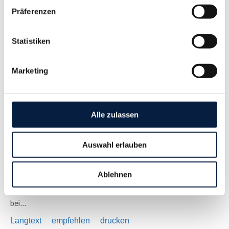
Januar 2023
Präferenzen
Ab 01.01.2023 kommt es zu einer kleinen, aber
möglicherweise für viele Unternehmer interessanten Neuerung
Statistiken
bei Dreiecksgeschäften. Ein Dreiecksgeschäft ist eine
spezielle Form des Reihengeschäfts, bei dem drei
Marketing
Unternehmer mit UID-Nummern aus drei unterschiedlichen...
Langtext
empfehlen
drucken
Alle zulassen
Steuertermine 2023
Januar 2023
Auswahl erlauben
Jänner Fälligkeiten 16.1. USt für November 2022
Lohnabgaben (L, DB, DZ, GKK, Stadtkasse/Gemeinde) für
Ablehnen
Dezember 2022 Fristen und Sonstiges Ab 1.1. Monatliche
Abgabe der Zusammenfassenden Meldung, ausgenommen
bei...
Langtext
empfehlen
drucken