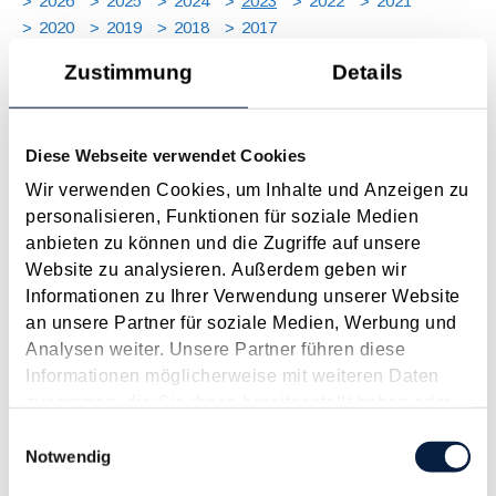
2026
2025
2024
2023
2022
2021
2020
2019
2018
2017
JAN
FEB
MÄR
APR
MAI
JUN
JUL
Zustimmung
Details
AUG
SEP
OKT
NOV
DEZ
[ X ]
Energiekostenzuschuss soll auf 2023 ausgedehnt
Diese Webseite verwendet Cookies
werden
Wir verwenden Cookies, um Inhalte und Anzeigen zu
Januar 2023
personalisieren, Funktionen für soziale Medien
anbieten zu können und die Zugriffe auf unsere
Erfreuliche Nachrichten hat es Ende Dezember 2022 für
Website zu analysieren. Außerdem geben wir
energieintensive Unternehmen gegeben, da der
Informationen zu Ihrer Verwendung unserer Website
Energiekostenzuschuss ( siehe dazu auch den Beitrag aus
an unsere Partner für soziale Medien, Werbung und
dem Dezember 2022 ) bis Ende 2022 verlängert werden soll
Analysen weiter. Unsere Partner führen diese
und sogar auf das Jahr 2023 ausgedehnt werden soll. Damit
Informationen möglicherweise mit weiteren Daten
soll die...
zusammen, die Sie ihnen bereitgestellt haben oder
Langtext
empfehlen
drucken
die sie im Rahmen Ihrer Nutzung der Dienste
Einwilligungsauswahl
gesammelt haben.
Notwendig
Neuerungen beim Dreiecksgeschäft