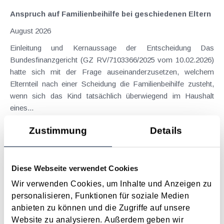
Anspruch auf Familienbeihilfe bei geschiedenen Eltern
August 2026
Einleitung und Kernaussage der Entscheidung Das
Bundesfinanzgericht (GZ RV/7103366/2025 vom 10.02.2026)
hatte sich mit der Frage auseinanderzusetzen, welchem
Elternteil nach einer Scheidung die Familienbeihilfe zusteht,
wenn sich das Kind tatsächlich überwiegend im Haushalt
eines...
Langtext
empfehlen
drucken
Zustimmung
Details
Suche im Archiv
Diese Webseite verwendet Cookies
Suche nach Begriffen
Wir verwenden Cookies, um Inhalte und Anzeigen zu
Suche nach Datum
personalisieren, Funktionen für soziale Medien
Suche in Schlagwortliste
anbieten zu können und die Zugriffe auf unsere
Website zu analysieren. Außerdem geben wir