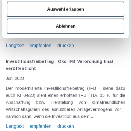
Die Bundesregierung hat Anfang Mai 2023 weitere
Auswahl erlauben
Maßnahmen zur Bekämpfung der Inflation angekündigt. Die
Maßnahmen sollen in die entscheidenden Bereiche Energie
Ablehnen
und Lebensmittel eingreifen, um eine Preissenkung
herbeizuführen. Konkret sollen dabei soziale...
Langtext
empfehlen
drucken
Investitionsfreibetrag - Öko-IFB-Verordnung final
veröffentlicht
Juni 2023
Der modernisierte Investitionsfreibetrag (IFB - siehe dazu
auch KI 04/23) sieht einen erhöhten IFB i.H.v. 15 % für die
Anschaffung bzw. Herstellung von klimafreundlichen
Wirtschaftsgütern des abnutzbaren Anlagevermögens vor -
nämlich dann, wenn die Investition aus dem...
Langtext
empfehlen
drucken