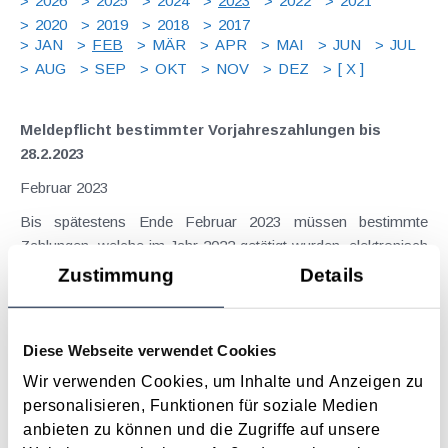
2026
2025
2024
2023
2022
2021
2020
2019
2018
2017
JAN
FEB
MÄR
APR
MAI
JUN
JUL
AUG
SEP
OKT
NOV
DEZ
[ X ]
Meldepflicht bestimmter Vorjahreszahlungen bis
28.2.2023
Februar 2023
Bis spätestens Ende Februar 2023 müssen bestimmte
Zahlungen, welche im Jahr 2022 getätigt wurden, elektronisch
gemeldet werden. Dies betrifft etwa Zahlungen an natürliche
Zustimmung
Details
Personen außerhalb eines Dienstverhältnisses, wenn diese
Personen beispielsweise als...
Diese Webseite verwendet Cookies
Langtext
empfehlen
drucken
Wir verwenden Cookies, um Inhalte und Anzeigen zu
Anwaltskosten in einem Scheidungsverfahren sind
personalisieren, Funktionen für soziale Medien
keine außergewöhnliche Belastung
anbieten zu können und die Zugriffe auf unsere