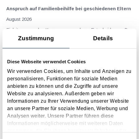
Anspruch auf Familienbeihilfe bei geschiedenen Eltern
August 2026
Einleitung und Kernaussage der Entscheidung Das
Bundesfinanzgericht (GZ RV/7103366/2025 vom 10.02.2026)
Zustimmung
Details
hatte sich mit der Frage auseinanderzusetzen, welchem
Elternteil nach einer Scheidung die Familienbeihilfe zusteht,
wenn sich das Kind tatsächlich überwiegend im Haushalt
Diese Webseite verwendet Cookies
eines...
Wir verwenden Cookies, um Inhalte und Anzeigen zu
Langtext
empfehlen
drucken
personalisieren, Funktionen für soziale Medien
anbieten zu können und die Zugriffe auf unsere
Website zu analysieren. Außerdem geben wir
Suche im Archiv
Informationen zu Ihrer Verwendung unserer Website
an unsere Partner für soziale Medien, Werbung und
Suche nach Begriffen
Analysen weiter. Unsere Partner führen diese
Suche nach Datum
Informationen möglicherweise mit weiteren Daten
Suche in Schlagwortliste
zusammen, die Sie ihnen bereitgestellt haben oder
die sie im Rahmen Ihrer Nutzung der Dienste