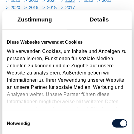
2026
2025
2024
2023
2022
2021
2020
2019
2018
2017
JAN
FEB
MÄR
APR
MAI
JUN
JUL
Zustimmung
Details
AUG
SEP
OKT
NOV
DEZ
[ X ]
Energiekostenzuschuss soll auf 2023 ausgedehnt
Diese Webseite verwendet Cookies
werden
Wir verwenden Cookies, um Inhalte und Anzeigen zu
Januar 2023
personalisieren, Funktionen für soziale Medien
anbieten zu können und die Zugriffe auf unsere
Erfreuliche Nachrichten hat es Ende Dezember 2022 für
Website zu analysieren. Außerdem geben wir
energieintensive Unternehmen gegeben, da der
Informationen zu Ihrer Verwendung unserer Website
Energiekostenzuschuss ( siehe dazu auch den Beitrag aus
an unsere Partner für soziale Medien, Werbung und
dem Dezember 2022 ) bis Ende 2022 verlängert werden soll
Analysen weiter. Unsere Partner führen diese
und sogar auf das Jahr 2023 ausgedehnt werden soll. Damit
Informationen möglicherweise mit weiteren Daten
soll die...
zusammen, die Sie ihnen bereitgestellt haben oder
Langtext
empfehlen
drucken
die sie im Rahmen Ihrer Nutzung der Dienste
Einwilligungsauswahl
gesammelt haben.
Notwendig
Neuerungen beim Dreiecksgeschäft