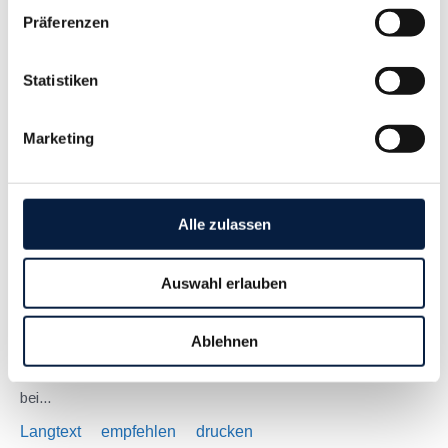
Januar 2023
Präferenzen
Ab 01.01.2023 kommt es zu einer kleinen, aber
möglicherweise für viele Unternehmer interessanten Neuerung
Statistiken
bei Dreiecksgeschäften. Ein Dreiecksgeschäft ist eine
spezielle Form des Reihengeschäfts, bei dem drei
Marketing
Unternehmer mit UID-Nummern aus drei unterschiedlichen...
Langtext
empfehlen
drucken
Alle zulassen
Steuertermine 2023
Januar 2023
Auswahl erlauben
Jänner Fälligkeiten 16.1. USt für November 2022
Lohnabgaben (L, DB, DZ, GKK, Stadtkasse/Gemeinde) für
Ablehnen
Dezember 2022 Fristen und Sonstiges Ab 1.1. Monatliche
Abgabe der Zusammenfassenden Meldung, ausgenommen
bei...
Langtext
empfehlen
drucken