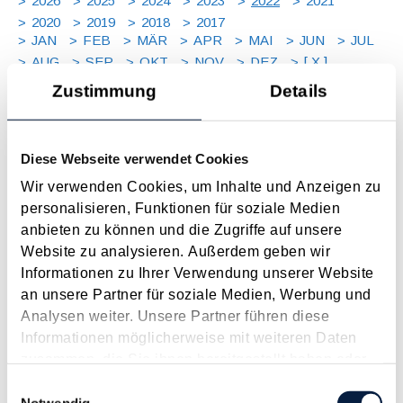
2026
2025
2024
2023
2022
2021
2020
2019
2018
2017
JAN
FEB
MÄR
APR
MAI
JUN
JUL
AUG
SEP
OKT
NOV
DEZ
[ X ]
Zustimmung
Details
Erhöhung des Basiszinssatzes mit 14.09.2022
September 2022
Diese Webseite verwendet Cookies
[UPDATE] Die Europäische Zentralbank (EZB) hat angesichts
Wir verwenden Cookies, um Inhalte und Anzeigen zu
des zunehmenden Inflationsdrucks zum zweiten Mal in
personalisieren, Funktionen für soziale Medien
diesem Jahr den Leitzins angehoben. Die Anhebung von
anbieten zu können und die Zugriffe auf unsere
Anfang September beträgt 0,75 Prozentpunkte, auf 1,25%.
Website zu analysieren. Außerdem geben wir
Zuvor hatte die EZB den Leitzinssatz um 0,5 Prozentpunkte
Informationen zu Ihrer Verwendung unserer Website
auf...
an unsere Partner für soziale Medien, Werbung und
Langtext
empfehlen
drucken
Analysen weiter. Unsere Partner führen diese
Informationen möglicherweise mit weiteren Daten
zusammen, die Sie ihnen bereitgestellt haben oder
Steuertermine für Herabsetzungsanträge und
die sie im Rahmen Ihrer Nutzung der Dienste
Anspruchsverzinsung
Einwilligungsauswahl
gesammelt haben.