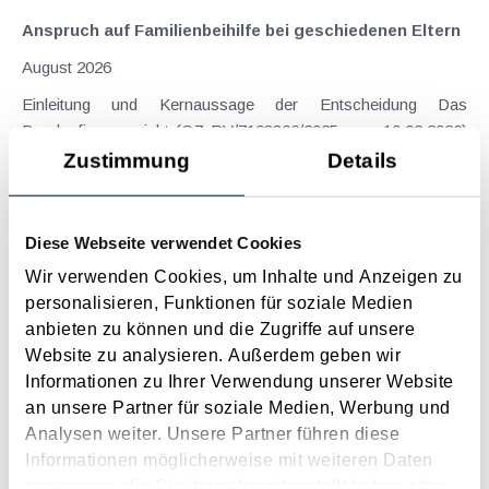
Anspruch auf Familienbeihilfe bei geschiedenen Eltern
August 2026
Einleitung und Kernaussage der Entscheidung Das
Bundesfinanzgericht (GZ RV/7103366/2025 vom 10.02.2026)
hatte sich mit der Frage auseinanderzusetzen, welchem
Zustimmung
Details
Elternteil nach einer Scheidung die Familienbeihilfe zusteht,
wenn sich das Kind tatsächlich überwiegend im Haushalt
eines...
Diese Webseite verwendet Cookies
Langtext
empfehlen
drucken
Wir verwenden Cookies, um Inhalte und Anzeigen zu
personalisieren, Funktionen für soziale Medien
anbieten zu können und die Zugriffe auf unsere
Suche im Archiv
Website zu analysieren. Außerdem geben wir
Informationen zu Ihrer Verwendung unserer Website
Suche nach Begriffen
an unsere Partner für soziale Medien, Werbung und
Suche nach Datum
Analysen weiter. Unsere Partner führen diese
Suche in Schlagwortliste
Informationen möglicherweise mit weiteren Daten
zusammen, die Sie ihnen bereitgestellt haben oder